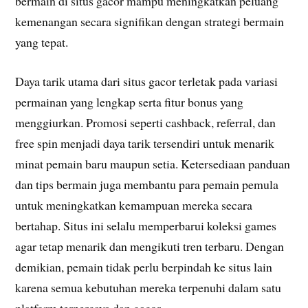
bermain di situs gacor mampu meningkatkan peluang
kemenangan secara signifikan dengan strategi bermain
yang tepat.
Daya tarik utama dari situs gacor terletak pada variasi
permainan yang lengkap serta fitur bonus yang
menggiurkan. Promosi seperti cashback, referral, dan
free spin menjadi daya tarik tersendiri untuk menarik
minat pemain baru maupun setia. Ketersediaan panduan
dan tips bermain juga membantu para pemain pemula
untuk meningkatkan kemampuan mereka secara
bertahap. Situs ini selalu memperbarui koleksi games
agar tetap menarik dan mengikuti tren terbaru. Dengan
demikian, pemain tidak perlu berpindah ke situs lain
karena semua kebutuhan mereka terpenuhi dalam satu
platform terpercaya dan gacor.