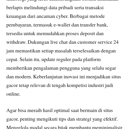
berlapis melindungi data pribadi serta transaksi
keuangan dari ancaman cyber. Berbagai metode
pembayaran, termasuk e-wallet dan transfer bank,
tersedia untuk memudahkan proses deposit dan
withdraw. Dukungan live chat dan customer service 24
jam memastikan setiap masalah terselesaikan dengan
cepat. Selain itu, update reguler pada platform
memberikan pengalaman pengguna yang selalu segar
dan modern. Keberlanjutan inovasi ini menjadikan situs
gacor tetap relevan di tengah kompetisi industri judi
online.
Agar bisa meraih hasil optimal saat bermain di situs
gacor, penting mengikuti tips dan strategi yang efektif.
Mengelola modal secara bijak membantu meminimalisir