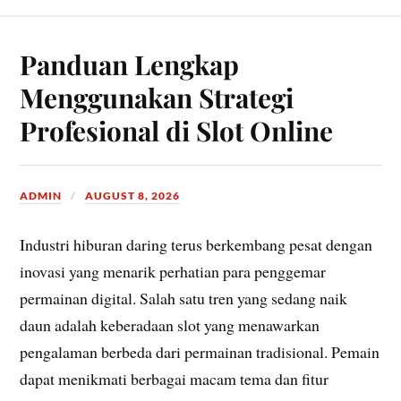
Panduan Lengkap
Menggunakan Strategi
Profesional di Slot Online
ADMIN
AUGUST 8, 2026
Industri hiburan daring terus berkembang pesat dengan
inovasi yang menarik perhatian para penggemar
permainan digital. Salah satu tren yang sedang naik
daun adalah keberadaan slot yang menawarkan
pengalaman berbeda dari permainan tradisional. Pemain
dapat menikmati berbagai macam tema dan fitur