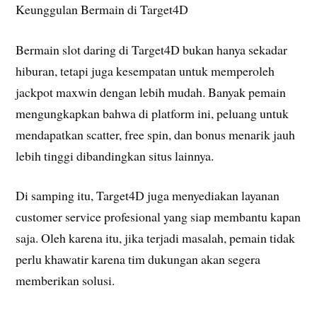
Keunggulan Bermain di Target4D
Bermain slot daring di Target4D bukan hanya sekadar
hiburan, tetapi juga kesempatan untuk memperoleh
jackpot maxwin dengan lebih mudah. Banyak pemain
mengungkapkan bahwa di platform ini, peluang untuk
mendapatkan scatter, free spin, dan bonus menarik jauh
lebih tinggi dibandingkan situs lainnya.
Di samping itu, Target4D juga menyediakan layanan
customer service profesional yang siap membantu kapan
saja. Oleh karena itu, jika terjadi masalah, pemain tidak
perlu khawatir karena tim dukungan akan segera
memberikan solusi.