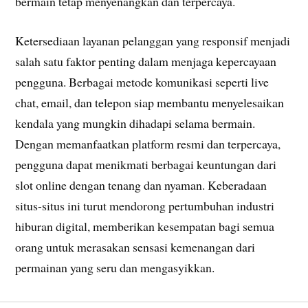
bermain tetap menyenangkan dan terpercaya.
Ketersediaan layanan pelanggan yang responsif menjadi
salah satu faktor penting dalam menjaga kepercayaan
pengguna. Berbagai metode komunikasi seperti live
chat, email, dan telepon siap membantu menyelesaikan
kendala yang mungkin dihadapi selama bermain.
Dengan memanfaatkan platform resmi dan terpercaya,
pengguna dapat menikmati berbagai keuntungan dari
slot online dengan tenang dan nyaman. Keberadaan
situs-situs ini turut mendorong pertumbuhan industri
hiburan digital, memberikan kesempatan bagi semua
orang untuk merasakan sensasi kemenangan dari
permainan yang seru dan mengasyikkan.