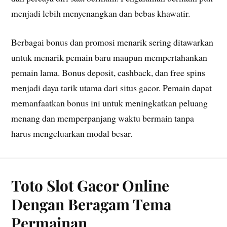
menjadi lebih menyenangkan dan bebas khawatir.
Berbagai bonus dan promosi menarik sering ditawarkan
untuk menarik pemain baru maupun mempertahankan
pemain lama. Bonus deposit, cashback, dan free spins
menjadi daya tarik utama dari situs gacor. Pemain dapat
memanfaatkan bonus ini untuk meningkatkan peluang
menang dan memperpanjang waktu bermain tanpa
harus mengeluarkan modal besar.
Toto Slot Gacor Online
Dengan Beragam Tema
Permainan