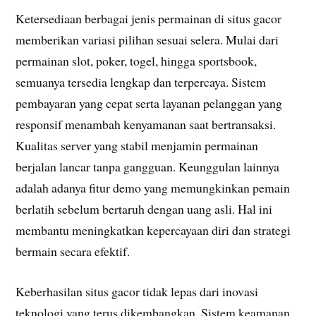
Ketersediaan berbagai jenis permainan di situs gacor
memberikan variasi pilihan sesuai selera. Mulai dari
permainan slot, poker, togel, hingga sportsbook,
semuanya tersedia lengkap dan terpercaya. Sistem
pembayaran yang cepat serta layanan pelanggan yang
responsif menambah kenyamanan saat bertransaksi.
Kualitas server yang stabil menjamin permainan
berjalan lancar tanpa gangguan. Keunggulan lainnya
adalah adanya fitur demo yang memungkinkan pemain
berlatih sebelum bertaruh dengan uang asli. Hal ini
membantu meningkatkan kepercayaan diri dan strategi
bermain secara efektif.
Keberhasilan situs gacor tidak lepas dari inovasi
teknologi yang terus dikembangkan. Sistem keamanan