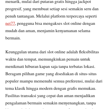
menarik, mulai dari putaran gratis hingga jackpot
progresif, yang membuat setiap sesi semakin seru dan
penuh tantangan. Melalui platform terpercaya seperti
net77
, pengguna bisa mengakses slot online dengan
mudah dan aman, menjamin kenyamanan selama
bermain.
Keunggulan utama dari slot online adalah fleksibilitas
waktu dan tempat, memungkinkan pemain untuk
menikmati hiburan kapan saja tanpa terbatas lokasi.
Beragam pilihan game yang disediakan di situs-situs
populer mampu memenuhi semua preferensi, mulai dari
tema klasik hingga modern dengan grafis memukau.
Fasilitas transaksi yang cepat dan aman menjadikan
pengalaman bermain semakin menyenangkan, tanpa