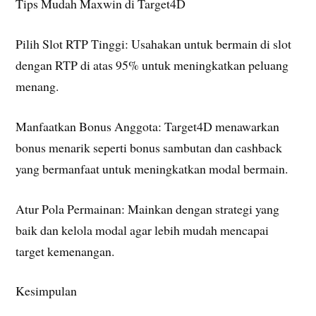
Tips Mudah Maxwin di Target4D
Pilih Slot RTP Tinggi: Usahakan untuk bermain di slot
dengan RTP di atas 95% untuk meningkatkan peluang
menang.
Manfaatkan Bonus Anggota: Target4D menawarkan
bonus menarik seperti bonus sambutan dan cashback
yang bermanfaat untuk meningkatkan modal bermain.
Atur Pola Permainan: Mainkan dengan strategi yang
baik dan kelola modal agar lebih mudah mencapai
target kemenangan.
Kesimpulan