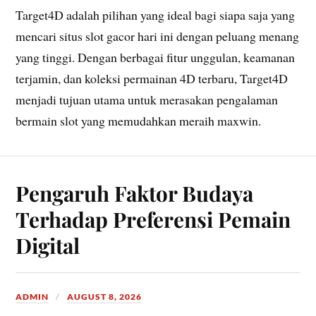
Target4D adalah pilihan yang ideal bagi siapa saja yang
mencari situs slot gacor hari ini dengan peluang menang
yang tinggi. Dengan berbagai fitur unggulan, keamanan
terjamin, dan koleksi permainan 4D terbaru, Target4D
menjadi tujuan utama untuk merasakan pengalaman
bermain slot yang memudahkan meraih maxwin.
Pengaruh Faktor Budaya
Terhadap Preferensi Pemain
Digital
ADMIN
AUGUST 8, 2026