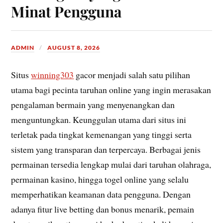
Minat Pengguna
ADMIN
AUGUST 8, 2026
Situs
winning303
gacor menjadi salah satu pilihan
utama bagi pecinta taruhan online yang ingin merasakan
pengalaman bermain yang menyenangkan dan
menguntungkan. Keunggulan utama dari situs ini
terletak pada tingkat kemenangan yang tinggi serta
sistem yang transparan dan terpercaya. Berbagai jenis
permainan tersedia lengkap mulai dari taruhan olahraga,
permainan kasino, hingga togel online yang selalu
memperhatikan keamanan data pengguna. Dengan
adanya fitur live betting dan bonus menarik, pemain