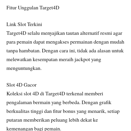
Fitur Unggulan Target4D
Link Slot Terkini
Target4D selalu menyajikan tautan alternatif resmi agar
para pemain dapat mengakses permainan dengan mudah
tanpa hambatan. Dengan cara ini, tidak ada alasan untuk
melewatkan kesempatan meraih jackpot yang
menguntungkan.
Slot 4D Gacor
Koleksi slot 4D di Target4D terkenal memberi
pengalaman bermain yang berbeda. Dengan grafik
berkualitas tinggi dan fitur bonus yang menarik, setiap
putaran memberikan peluang lebih dekat ke
kemenangan bagi pemain.