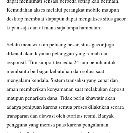
dapat menikmati sensasi berbeda setiap kali bermain.
Kemudahan akses melalui perangkat mobile maupun
desktop membuat siapapun dapat mengakses situs gacor
kapan saja dan di mana saja tanpa hambatan.
Selain menawarkan peluang besar, situs gacor juga
dikenal akan layanan pelanggan yang ramah dan
responsif. Tim support tersedia 24 jam penuh untuk
membantu berbagai kebutuhan dan solusi saat
mengalami kendala. Sistem transaksi yang cepat dan
aman memberikan kenyamanan saat melakukan deposit
maupun penarikan dana. Tidak perlu khawatir akan
adanya penipuan karena semua proses dilakukan secara
transparan dan diawasi oleh otoritas resmi. Banyak
pengguna yang merasa puas karena pengalaman