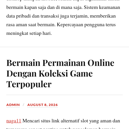
bermain kapan saja dan di mana saja. Sistem keamanan
data pribadi dan transaksi juga terjamin, memberikan
rasa aman saat bermain. Kepercayaan pengguna terus
meningkat setiap hari.
Bermain Permainan Online
Dengan Koleksi Game
Terpopuler
ADMIN
AUGUST 8, 2026
naga11
Mencari situs link alternatif slot yang aman dan