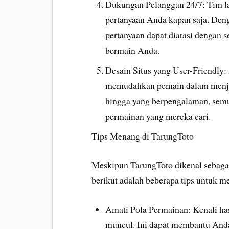
Dukungan Pelanggan 24/7: Tim l
pertanyaan Anda kapan saja. Den
pertanyaan dapat diatasi dengan
bermain Anda.
Desain Situs yang User-Friendly
memudahkan pemain dalam menjel
hingga yang berpengalaman, se
permainan yang mereka cari.
Tips Menang di TarungToto
Meskipun TarungToto dikenal sebaga
berikut adalah beberapa tips untuk 
Amati Pola Permainan: Kenali ha
muncul. Ini dapat membantu Anda