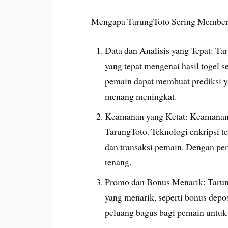
Mengapa TarungToto Sering Membe
Data dan Analisis yang Tepat: Tar
yang tepat mengenai hasil togel 
pemain dapat membuat prediksi y
menang meningkat.
Keamanan yang Ketat: Keamanan m
TarungToto. Teknologi enkripsi t
dan transaksi pemain. Dengan pe
tenang.
Promo dan Bonus Menarik: Tarun
yang menarik, seperti bonus deposi
peluang bagus bagi pemain untu