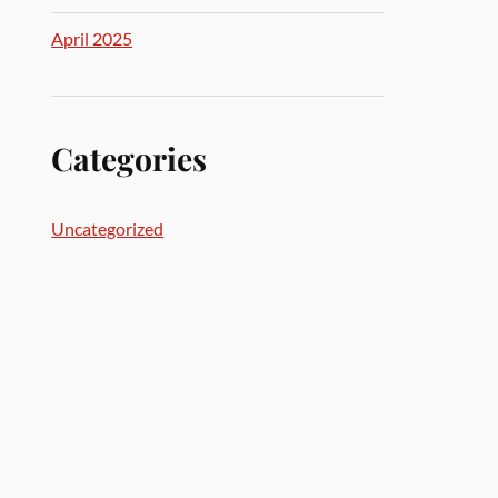
April 2025
Categories
Uncategorized