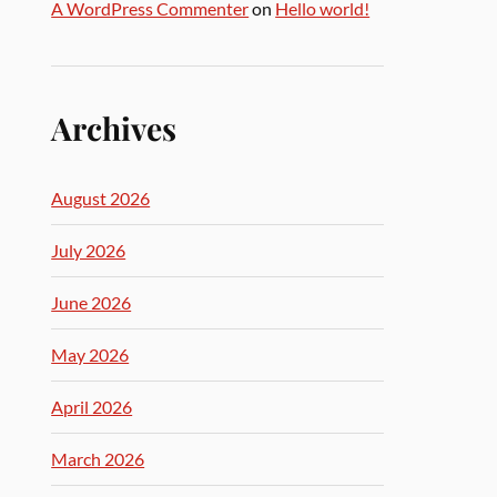
A WordPress Commenter
on
Hello world!
Archives
August 2026
July 2026
June 2026
May 2026
April 2026
March 2026