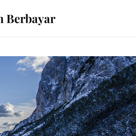
n Berbayar