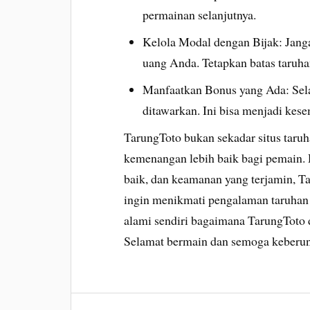
permainan selanjutnya.
Kelola Modal dengan Bijak: Jan
uang Anda. Tetapkan batas taruha
Manfaatkan Bonus yang Ada: Sela
ditawarkan. Ini bisa menjadi ke
TarungToto bukan sekadar situs taru
kemenangan lebih baik bagi pemain. 
baik, dan keamanan yang terjamin, Ta
ingin menikmati pengalaman taruha
alami sendiri bagaimana TarungTot
Selamat bermain dan semoga keberun