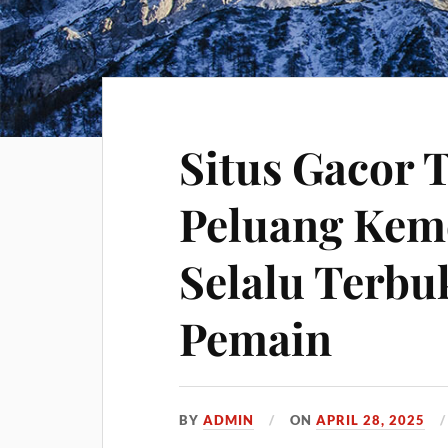
Situs Gacor 
Peluang Kem
Selalu Terb
Pemain
BY
ADMIN
ON
APRIL 28, 2025