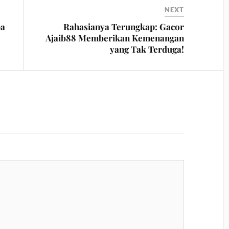
NEXT
pa
Rahasianya Terungkap: Gacor
Ajaib88 Memberikan Kemenangan
yang Tak Terduga!