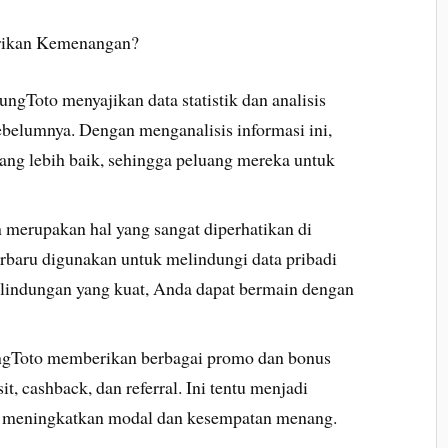
rikan Kemenangan?
ungToto menyajikan data statistik dan analisis
sebelumnya. Dengan menganalisis informasi ini,
ang lebih baik, sehingga peluang mereka untuk
erupakan hal yang sangat diperhatikan di
erbaru digunakan untuk melindungi data pribadi
rlindungan yang kuat, Anda dapat bermain dengan
gToto memberikan berbagai promo dan bonus
t, cashback, dan referral. Ini tentu menjadi
k meningkatkan modal dan kesempatan menang.