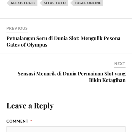
ALEXISTOGEL
SITUS TOTO
TOGEL ONLINE
PREVIOUS
Petualangan Seru di Dunia Slot: Mengulik Pesona
Gates of Olympus
NEXT
Sensasi Menarik di Dunia Permainan Slot yang
Bikin Ketagihan
Leave a Reply
COMMENT
*