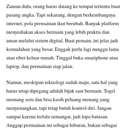
Zaman dulu, orang harus datang ke tempat tertentu buat
pasang angka. Tapi sekarang, dengan berkembangnya
internet, pola permainan ikut berubah. Banyak platform
menyediakan akses bermain yang lebih praktis dan
aman melalui sistem digital. Buat pemain, ini jelas jadi
kemudahan yang besar. Enggak perlu lagi nunggu lama
atau ribet keluar rumah. Tinggal buka smartphone atau
laptop, dan permainan siap jalan.
Namun, meskipun teknologi sudah maju, satu hal yang
harus tetap dipegang adalah bijak saat bermain. Togel
memang seru dan bisa kasih peluang menang yang
menyenangkan, tapi tetap butuh kontrol diri. Jangan
sampai karena terlalu semangat, jadi lupa batasan.
Anggap permainan ini sebagai hiburan, bukan sebagai