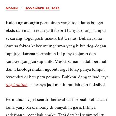
ADMIN
NOVEMBER 28, 2025
Kalau ngomongin permainan yang udah lama banget
eksis dan masih tetap jadi favorit banyak orang sampai
sekarang, togel pasti masuk list teratas. Bukan cuma
karena faktor keberuntungannya yang bikin deg-degan,
tapi juga karena permainan ini punya sejarah dan
karakter yang cukup unik. Meski zaman sudah berubah
dan teknologi makin ngebut, togel tetap punya tempat
tersendiri di hati para pemain. Bahkan, dengan hadirnya
togel online
, aksesnya jadi makin mudah dan fleksibel.
Permainan togel sendiri berawal dari sebuah kebiasaan
lama yang berkembang di banyak negara. Intinya
sederhana: menebak angka. Tapi dari hal sesimpel itu,