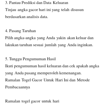
3. Pantau Prediksi dan Data Keluaran
Tinjau angka gacor hari ini yang telah disusun
berdasarkan analisis data.
4. Pasang Taruhan
Pilih angka-angka yang Anda yakin akan keluar dan
lakukan taruhan sesuai jumlah yang Anda inginkan.
5. Tunggu Pengumuman Hasil
Ikuti pengumuman hasil keluaran dan cek apakah angka
yang Anda pasang memperoleh kemenangan.
Ramalan Togel Gacor Untuk Hari Ini dan Metode
Pembacaannya
Ramalan togel gacor untuk hari