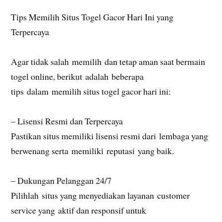
Tips Memilih Situs Togel Gacor Hari Ini yang
Terpercaya
Agar tidak salah memilih dan tetap aman saat bermain
togel online, berikut adalah beberapa
tips dalam memilih situs togel gacor hari ini:
– Lisensi Resmi dan Terpercaya
Pastikan situs memiliki lisensi resmi dari lembaga yang
berwenang serta memiliki reputasi yang baik.
– Dukungan Pelanggan 24/7
Pilihlah situs yang menyediakan layanan customer
service yang aktif dan responsif untuk