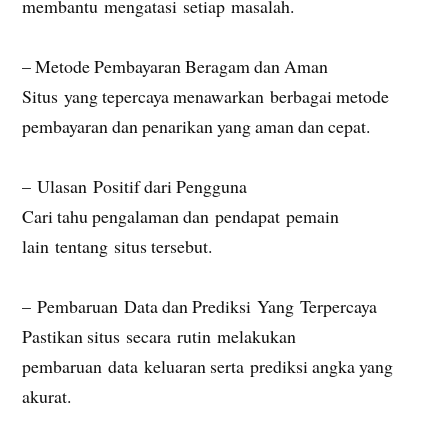
membantu mengatasi setiap masalah.
– Metode Pembayaran Beragam dan Aman
Situs yang tepercaya menawarkan berbagai metode
pembayaran dan penarikan yang aman dan cepat.
– Ulasan Positif dari Pengguna
Cari tahu pengalaman dan pendapat pemain
lain tentang situs tersebut.
– Pembaruan Data dan Prediksi Yang Terpercaya
Pastikan situs secara rutin melakukan
pembaruan data keluaran serta prediksi angka yang
akurat.