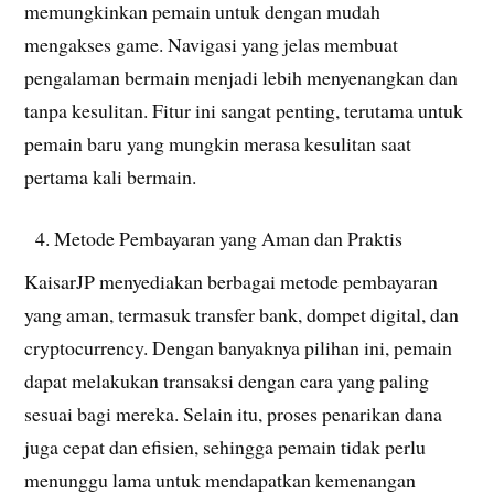
memungkinkan pemain untuk dengan mudah
mengakses game. Navigasi yang jelas membuat
pengalaman bermain menjadi lebih menyenangkan dan
tanpa kesulitan. Fitur ini sangat penting, terutama untuk
pemain baru yang mungkin merasa kesulitan saat
pertama kali bermain.
Metode Pembayaran yang Aman dan Praktis
KaisarJP menyediakan berbagai metode pembayaran
yang aman, termasuk transfer bank, dompet digital, dan
cryptocurrency. Dengan banyaknya pilihan ini, pemain
dapat melakukan transaksi dengan cara yang paling
sesuai bagi mereka. Selain itu, proses penarikan dana
juga cepat dan efisien, sehingga pemain tidak perlu
menunggu lama untuk mendapatkan kemenangan