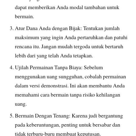
dapat memberikan Anda modal tambahan untuk
bermain.
Atur Dana Anda dengan Bijak: Tentukan jumlah
maksimum yang ingin Anda pertaruhkan dan patuhi
rencana itu. Jangan mudah tergoda untuk bertaruh
lebih dari yang telah Anda tetapkan.
Ujilah Permainan Tanpa Biaya: Sebelum
menggunakan uang sungguhan, cobalah permainan
dalam versi demonstrasi. Ini akan membantu Anda
memahami cara bermain tanpa risiko kehilangan
uang.
Bermain Dengan Tenang: Karena judi bergantung
pada keberuntungan, penting untuk bersabar dan
tidak terburu-buru membuat keputusan.