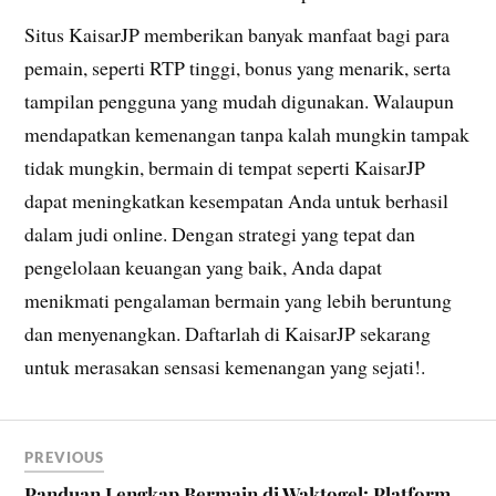
Situs KaisarJP memberikan banyak manfaat bagi para
pemain, seperti RTP tinggi, bonus yang menarik, serta
tampilan pengguna yang mudah digunakan. Walaupun
mendapatkan kemenangan tanpa kalah mungkin tampak
tidak mungkin, bermain di tempat seperti KaisarJP
dapat meningkatkan kesempatan Anda untuk berhasil
dalam judi online. Dengan strategi yang tepat dan
pengelolaan keuangan yang baik, Anda dapat
menikmati pengalaman bermain yang lebih beruntung
dan menyenangkan. Daftarlah di KaisarJP sekarang
untuk merasakan sensasi kemenangan yang sejati!.
PREVIOUS
Panduan Lengkap Bermain di Waktogel: Platform