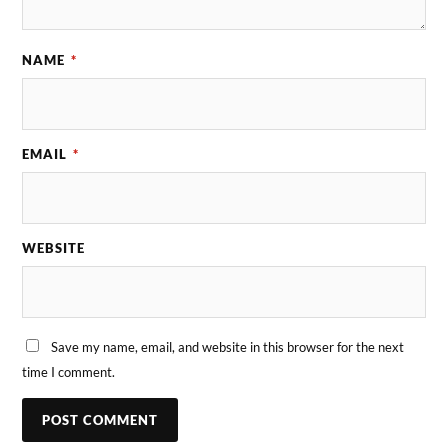
NAME
*
EMAIL
*
WEBSITE
Save my name, email, and website in this browser for the next
time I comment.