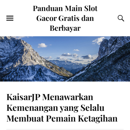
Panduan Main Slot
Gacor Gratis dan
Berbayar
KaisarJP Menawarkan
Kemenangan yang Selalu
Membuat Pemain Ketagihan