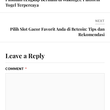
Togel Terpercaya
NEXT
Pilih Slot Gacor Favorit Anda di Betcoin: Tips dan
Rekomendasi
Leave a Reply
COMMENT
*