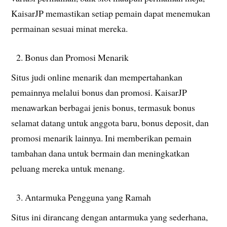
KaisarJP memastikan setiap pemain dapat menemukan
permainan sesuai minat mereka.
Bonus dan Promosi Menarik
Situs judi online menarik dan mempertahankan
pemainnya melalui bonus dan promosi. KaisarJP
menawarkan berbagai jenis bonus, termasuk bonus
selamat datang untuk anggota baru, bonus deposit, dan
promosi menarik lainnya. Ini memberikan pemain
tambahan dana untuk bermain dan meningkatkan
peluang mereka untuk menang.
Antarmuka Pengguna yang Ramah
Situs ini dirancang dengan antarmuka yang sederhana,