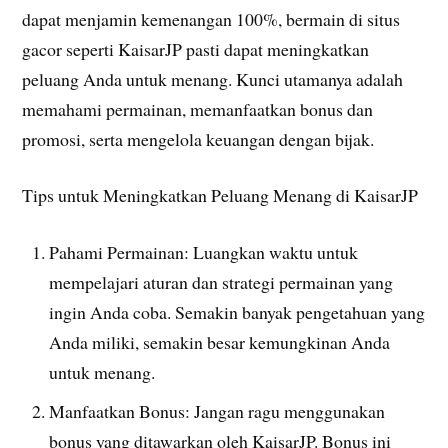
dapat menjamin kemenangan 100%, bermain di situs
gacor seperti KaisarJP pasti dapat meningkatkan
peluang Anda untuk menang. Kunci utamanya adalah
memahami permainan, memanfaatkan bonus dan
promosi, serta mengelola keuangan dengan bijak.
Tips untuk Meningkatkan Peluang Menang di KaisarJP
Pahami Permainan: Luangkan waktu untuk
mempelajari aturan dan strategi permainan yang
ingin Anda coba. Semakin banyak pengetahuan yang
Anda miliki, semakin besar kemungkinan Anda
untuk menang.
Manfaatkan Bonus: Jangan ragu menggunakan
bonus yang ditawarkan oleh KaisarJP. Bonus ini