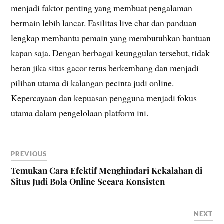
menjadi faktor penting yang membuat pengalaman
bermain lebih lancar. Fasilitas live chat dan panduan
lengkap membantu pemain yang membutuhkan bantuan
kapan saja. Dengan berbagai keunggulan tersebut, tidak
heran jika situs gacor terus berkembang dan menjadi
pilihan utama di kalangan pecinta judi online.
Kepercayaan dan kepuasan pengguna menjadi fokus
utama dalam pengelolaan platform ini.
PREVIOUS
Temukan Cara Efektif Menghindari Kekalahan di
Situs Judi Bola Online Secara Konsisten
NEXT