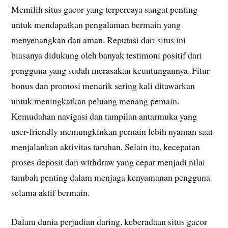
Memilih situs gacor yang terpercaya sangat penting
untuk mendapatkan pengalaman bermain yang
menyenangkan dan aman. Reputasi dari situs ini
biasanya didukung oleh banyak testimoni positif dari
pengguna yang sudah merasakan keuntungannya. Fitur
bonus dan promosi menarik sering kali ditawarkan
untuk meningkatkan peluang menang pemain.
Kemudahan navigasi dan tampilan antarmuka yang
user-friendly memungkinkan pemain lebih nyaman saat
menjalankan aktivitas taruhan. Selain itu, kecepatan
proses deposit dan withdraw yang cepat menjadi nilai
tambah penting dalam menjaga kenyamanan pengguna
selama aktif bermain.
Dalam dunia perjudian daring, keberadaan situs gacor