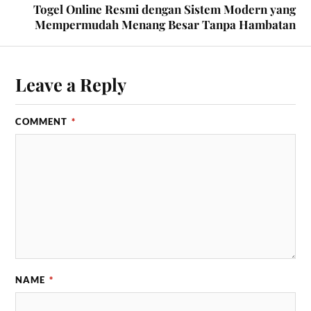
Togel Online Resmi dengan Sistem Modern yang
Mempermudah Menang Besar Tanpa Hambatan
Leave a Reply
COMMENT
*
NAME
*