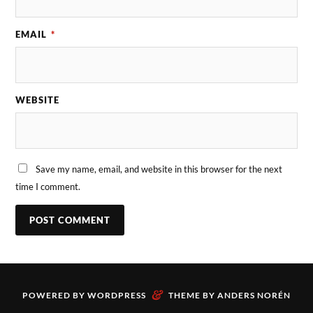
EMAIL
*
WEBSITE
Save my name, email, and website in this browser for the next
time I comment.
&
POWERED BY
WORDPRESS
THEME BY
ANDERS NORÉN