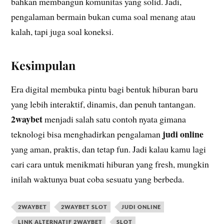
bahkan membangun komunitas yang solid. Jadi,
pengalaman bermain bukan cuma soal menang atau
kalah, tapi juga soal koneksi.
Kesimpulan
Era digital membuka pintu bagi bentuk hiburan baru
yang lebih interaktif, dinamis, dan penuh tantangan.
2waybet
menjadi salah satu contoh nyata gimana
judi online
teknologi bisa menghadirkan pengalaman
yang aman, praktis, dan tetap fun. Jadi kalau kamu lagi
cari cara untuk menikmati hiburan yang fresh, mungkin
inilah waktunya buat coba sesuatu yang berbeda.
2WAYBET
2WAYBET SLOT
JUDI ONLINE
LINK ALTERNATIF 2WAYBET
SLOT