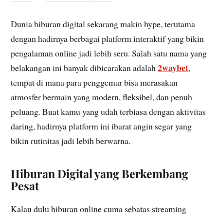
Dunia hiburan digital sekarang makin hype, terutama
dengan hadirnya berbagai platform interaktif yang bikin
pengalaman online jadi lebih seru. Salah satu nama yang
2waybet
belakangan ini banyak dibicarakan adalah
,
tempat di mana para penggemar bisa merasakan
atmosfer bermain yang modern, fleksibel, dan penuh
peluang. Buat kamu yang udah terbiasa dengan aktivitas
daring, hadirnya platform ini ibarat angin segar yang
bikin rutinitas jadi lebih berwarna.
Hiburan Digital yang Berkembang
Pesat
Kalau dulu hiburan online cuma sebatas streaming