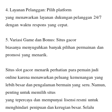
4. Layanan Pelanggan: Pilih platform
yang menawarkan layanan dukungan pelanggan 24/7
dengan waktu respons yang cepat.
5. Variasi Game dan Bonus: Situs gacor
biasanya menyuguhkan banyak pilihan permainan dan
promosi yang menarik.
Situs slot gacor menarik perhatian para pemain judi
online karena menawarkan peluang kemenangan yang
lebih besar dan pengalaman bermain yang seru. Namun,
penting untuk memilih situs
yang tepercaya dan mempunyai lisensi resmi untuk
menghindari penipuan dan kerugian besar. Selalu