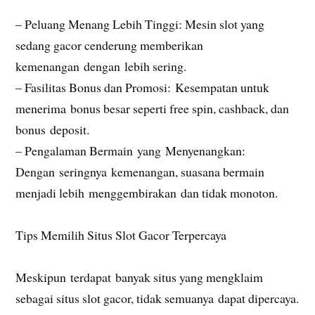
– Peluang Menang Lebih Tinggi: Mesin slot yang
sedang gacor cenderung memberikan
kemenangan dengan lebih sering.
– Fasilitas Bonus dan Promosi: Kesempatan untuk
menerima bonus besar seperti free spin, cashback, dan
bonus deposit.
– Pengalaman Bermain yang Menyenangkan:
Dengan seringnya kemenangan, suasana bermain
menjadi lebih menggembirakan dan tidak monoton.
Tips Memilih Situs Slot Gacor Terpercaya
Meskipun terdapat banyak situs yang mengklaim
sebagai situs slot gacor, tidak semuanya dapat dipercaya.