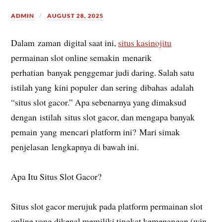
ADMIN
AUGUST 28, 2025
Dalam zaman digital saat ini,
situs kasinojitu
permainan slot online semakin menarik
perhatian banyak penggemar judi daring. Salah satu
istilah yang kini populer dan sering dibahas adalah
“situs slot gacor.” Apa sebenarnya yang dimaksud
dengan istilah situs slot gacor, dan mengapa banyak
pemain yang mencari platform ini? Mari simak
penjelasan lengkapnya di bawah ini.
Apa Itu Situs Slot Gacor?
Situs slot gacor merujuk pada platform permainan slot
online yang dikenal memiliki tingkat kemenangan (win