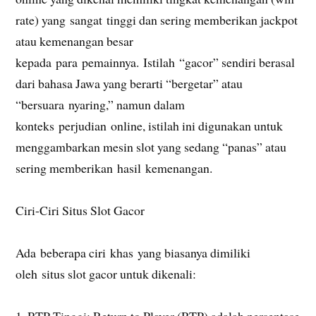
rate) yang sangat tinggi dan sering memberikan jackpot
atau kemenangan besar
kepada para pemainnya. Istilah “gacor” sendiri berasal
dari bahasa Jawa yang berarti “bergetar” atau
“bersuara nyaring,” namun dalam
konteks perjudian online, istilah ini digunakan untuk
menggambarkan mesin slot yang sedang “panas” atau
sering memberikan hasil kemenangan.
Ciri-Ciri Situs Slot Gacor
Ada beberapa ciri khas yang biasanya dimiliki
oleh situs slot gacor untuk dikenali: