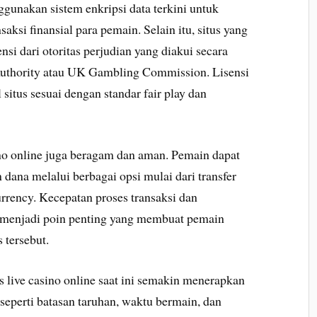
ggunakan sistem enkripsi data terkini untuk
aksi finansial para pemain. Selain itu, situs yang
nsi dari otoritas perjudian yang diakui secara
Authority atau UK Gambling Commission. Lisensi
situs sesuai dengan standar fair play dan
ino online juga beragam dan aman. Pemain dapat
ana melalui berbagai opsi mulai dari transfer
urrency. Kecepatan proses transaksi dan
a menjadi poin penting yang membuat pemain
 tersebut.
s live casino online saat ini semakin menerapkan
 seperti batasan taruhan, waktu bermain, dan