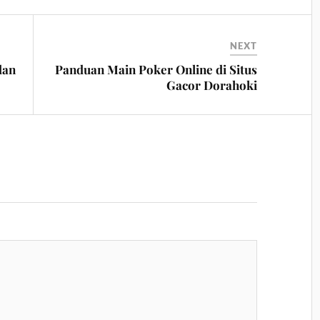
NEXT
dan
Panduan Main Poker Online di Situs
Gacor Dorahoki