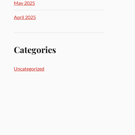
May 2025
April 2025
Categories
Uncategorized