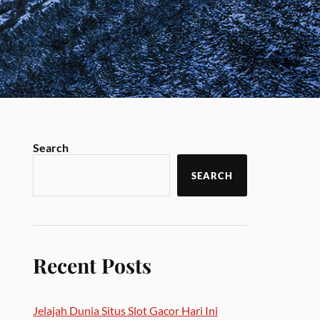
Search
SEARCH
Recent Posts
Jelajah Dunia Situs Slot Gacor Hari Ini