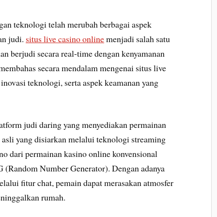
ngan teknologi telah merubah berbagai aspek
an judi.
situs live casino online
menjadi salah satu
an berjudi secara real-time dengan kenyamanan
an membahas secara mendalam mengenai situs live
 inovasi teknologi, serta aspek keamanan yang
latform judi daring yang menyediakan permainan
 asli yang disiarkan melalui teknologi streaming
ino dari permainan kasino online konvensional
G (Random Number Generator). Dengan adanya
elalui fitur chat, pemain dapat merasakan atmosfer
meninggalkan rumah.