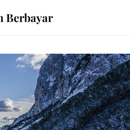
n Berbayar