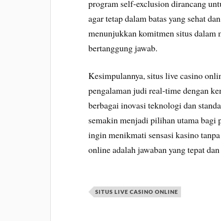
program self-exclusion dirancang un
agar tetap dalam batas yang sehat da
menunjukkan komitmen situs dalam 
bertanggung jawab.
Kesimpulannya, situs live casino on
pengalaman judi real-time dengan k
berbagai inovasi teknologi dan standar
semakin menjadi pilihan utama bagi p
ingin menikmati sensasi kasino tanpa h
online adalah jawaban yang tepat dan 
SITUS LIVE CASINO ONLINE