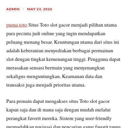
ADMIN
MAY 23, 2026
purna toto
Situs Toto slot gacor menjadi pilihan utama
para pecinta judi online yang ingin mendapatkan
peluang menang besar. Keuntungan utama dari situs ini
adalah keberanian menyediakan berbagai permainan
slot dengan tingkat kemenangan tinggi. Pengguna dapat
merasakan sensasi bermain yang menyenangkan
sekaligus menguntungkan. Keamanan data dan
transaksi juga menjadi prioritas utama.
Para pemain dapat mengakses situs Toto slot gacor
kapan saja dan di mana saja dengan mudah melalui
perangkat favorit mereka. Sistem yang user-friendly
memudahkan navigasi dan pencarian game favorit tanpa