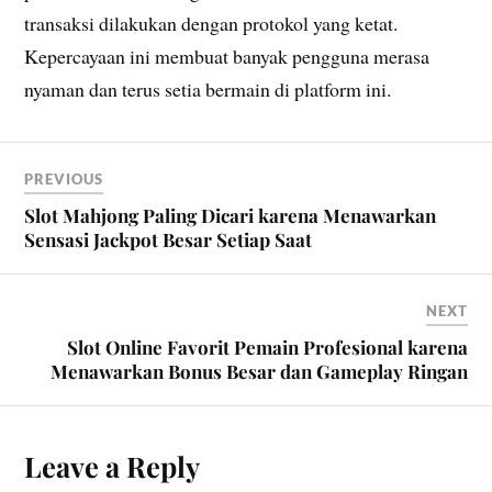
transaksi dilakukan dengan protokol yang ketat.
Kepercayaan ini membuat banyak pengguna merasa
nyaman dan terus setia bermain di platform ini.
PREVIOUS
Slot Mahjong Paling Dicari karena Menawarkan
Sensasi Jackpot Besar Setiap Saat
NEXT
Slot Online Favorit Pemain Profesional karena
Menawarkan Bonus Besar dan Gameplay Ringan
Leave a Reply