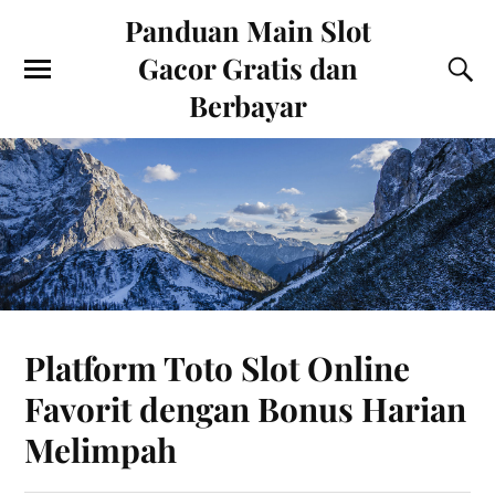
Panduan Main Slot
Gacor Gratis dan
Berbayar
Platform Toto Slot Online
Favorit dengan Bonus Harian
Melimpah