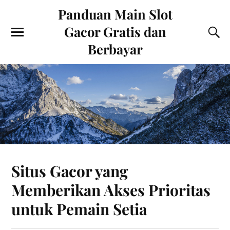
Panduan Main Slot
Gacor Gratis dan
Berbayar
Situs Gacor yang
Memberikan Akses Prioritas
untuk Pemain Setia