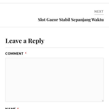
NEXT
Slot Gacor Stabil Sepanjang Waktu
Leave a Reply
COMMENT
*