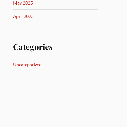
May 2025
April 2025
Categories
Uncategorized