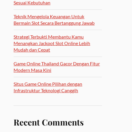
Sesuai Kebutuhan
Teknik Mengelola Keuangan Untuk
Bermain Slot Secara Bertanggung Jawab
Strategi Terbukti Membantu Kamu
Menangkan Jackpot Slot Online Lebih
Mudah dan Cepat
Game Online Thailand Gacor Dengan Fitur
Modern Masa Kini
Situs Game Online Pilihan dengan
Infrastruktur Teknologi Canggih
Recent Comments