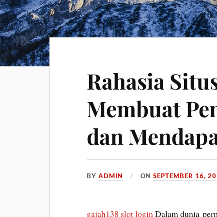
Rahasia Situ
Membuat Pem
dan Mendapa
BY
ADMIN
ON
SEPTEMBER 16, 2
gajah138 slot login
Dalam dunia perma