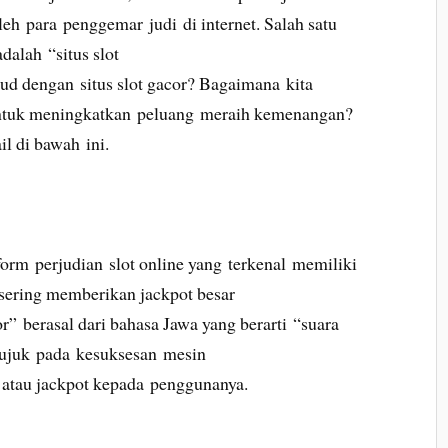
leh para penggemar judi di internet. Salah satu
dalah “situs slot
d dengan situs slot gacor? Bagaimana kita
untuk meningkatkan peluang meraih kemenangan?
l di bawah ini.
form perjudian slot online yang terkenal memiliki
sering memberikan jackpot besar
r” berasal dari bahasa Jawa yang berarti “suara
rujuk pada kesuksesan mesin
atau jackpot kepada penggunanya.