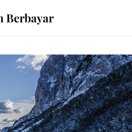
n Berbayar