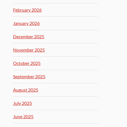
February 2026
January 2026
December 2025
November 2025
October 2025
September 2025
August 2025
July 2025
June 2025