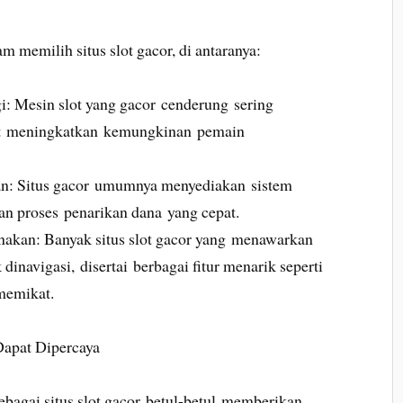
memilih situs slot gacor, di antaranya:
: Mesin slot yang gacor cenderung sering
t meningkatkan kemungkinan pemain
n: Situs gacor umumnya menyediakan sistem
n proses penarikan dana yang cepat.
nakan: Banyak situs slot gacor yang menawarkan
navigasi, disertai berbagai fitur menarik seperti
memikat.
Dapat Dipercaya
bagai situs slot gacor betul-betul memberikan