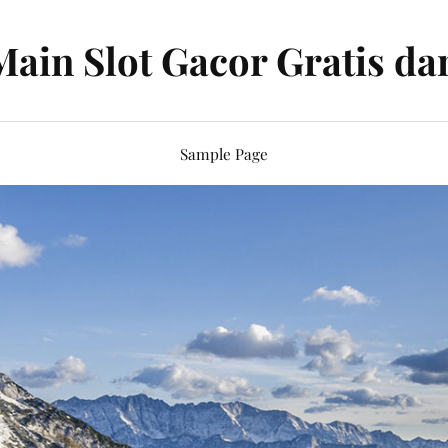
ain Slot Gacor Gratis da
Sample Page