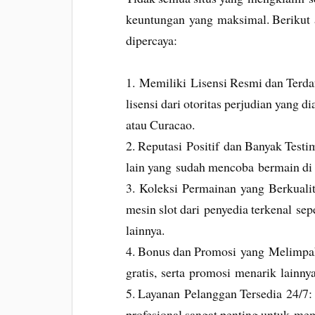
keuntungan yang maksimal. Berikut ad
dipercaya:
1. Memiliki Lisensi Resmi dan Terdaf
lisensi dari otoritas perjudian yang
atau Curacao.
2. Reputasi Positif dan Banyak Testi
lain yang sudah mencoba bermain di s
3. Koleksi Permainan yang Berkualit
mesin slot dari penyedia terkenal sep
lainnya.
4. Bonus dan Promosi yang Melimpah
gratis, serta promosi menarik lainnya
5. Layanan Pelanggan Tersedia 24/7
profesional sangat penting untuk m