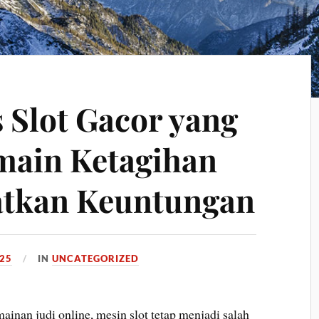
s Slot Gacor yang
ain Ketagihan
tkan Keuntungan
025
IN
UNCATEGORIZED
inan judi online, mesin slot tetap menjadi salah