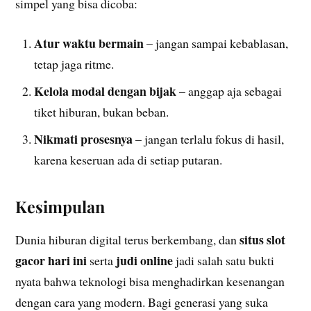
simpel yang bisa dicoba:
Atur waktu bermain
– jangan sampai kebablasan,
tetap jaga ritme.
Kelola modal dengan bijak
– anggap aja sebagai
tiket hiburan, bukan beban.
Nikmati prosesnya
– jangan terlalu fokus di hasil,
karena keseruan ada di setiap putaran.
Kesimpulan
situs slot
Dunia hiburan digital terus berkembang, dan
gacor hari ini
judi online
serta
jadi salah satu bukti
nyata bahwa teknologi bisa menghadirkan kesenangan
dengan cara yang modern. Bagi generasi yang suka