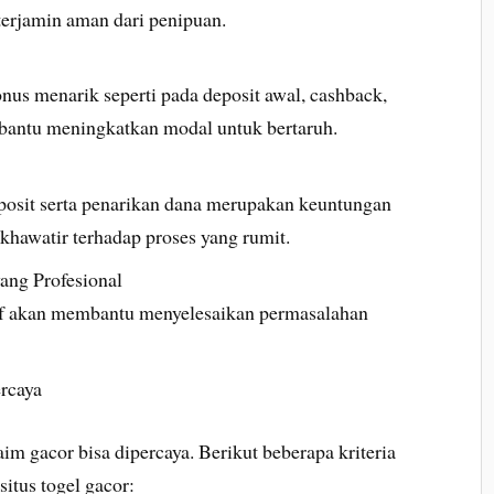
terjamin aman dari penipuan.
nus menarik seperti pada deposit awal, cashback,
bantu meningkatkan modal untuk bertaruh.
sit serta penarikan dana merupakan keuntungan
 khawatir terhadap proses yang rumit.
ang Profesional
if akan membantu menyelesaikan permasalahan
ercaya
im gacor bisa dipercaya. Berikut beberapa kriteria
situs togel gacor: