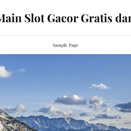
ain Slot Gacor Gratis da
Sample Page