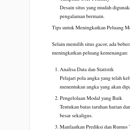
Desain situs yang mudah digunak
pengalaman bermain.
Tips untuk Meningkatkan Peluang Me
Selain memilih situs gacor, ada beb
meningkatkan peluang kemenangan:
Analisa Data dan Statistik
Pelajari pola angka yang telah ke
menentukan angka yang akan dip
Pengelolaan Modal yang Baik
Tentukan batas taruhan harian dan
besar sekaligus.
Manfaatkan Prediksi dan Rumus 