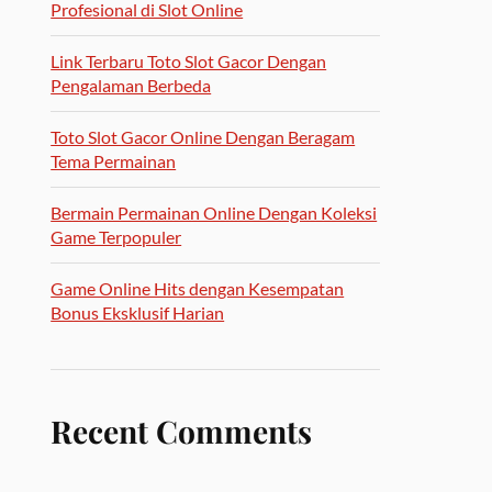
Profesional di Slot Online
Link Terbaru Toto Slot Gacor Dengan
Pengalaman Berbeda
Toto Slot Gacor Online Dengan Beragam
Tema Permainan
Bermain Permainan Online Dengan Koleksi
Game Terpopuler
Game Online Hits dengan Kesempatan
Bonus Eksklusif Harian
Recent Comments