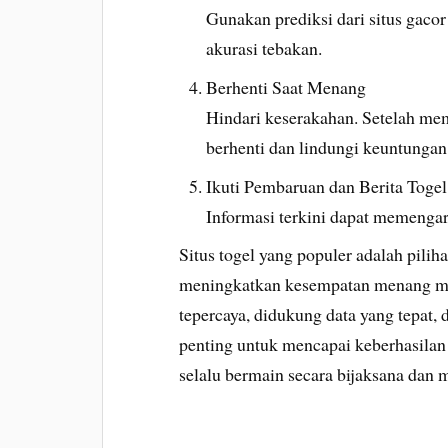
Gunakan prediksi dari situs gaco
akurasi tebakan.
Berhenti Saat Menang
Hindari keserakahan. Setelah m
berhenti dan lindungi keuntunga
Ikuti Pembaruan dan Berita Togel
Informasi terkini dapat memengar
Situs togel yang populer adalah pilih
meningkatkan kesempatan menang mer
tepercaya, didukung data yang tepat,
penting untuk mencapai keberhasilan 
selalu bermain secara bijaksana dan