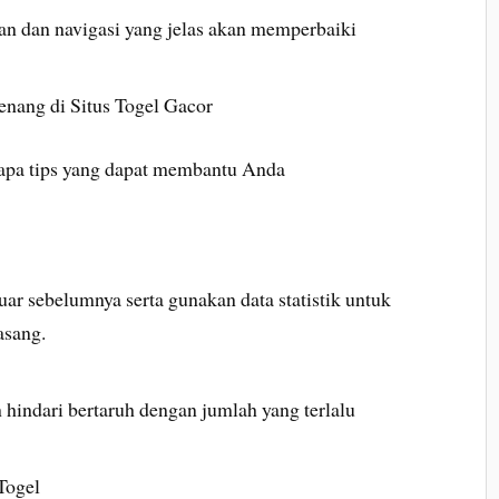
an dan navigasi yang jelas akan memperbaiki
nang di Situs Togel Gacor
erapa tips yang dapat membantu Anda
luar sebelumnya serta gunakan data statistik untuk
asang.
 hindari bertaruh dengan jumlah yang terlalu
Togel