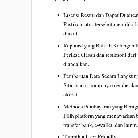
Lisensi Resmi dan Dapat Diperca
Pastikan situs tersebut memiliki 
diakui.
Reputasi yang Baik di Kalangan 
Periksa ulasan dan testimoni dari
diandalkan.
Pembaruan Data Secara Langsun
Situs gacor umumnya memberikan 
akurat.
Methods Pembayaran yang Bera
Pilih platform yang menawarkan b
transfer bank, e-wallet, dan lainny
Tampilan User-Friendly