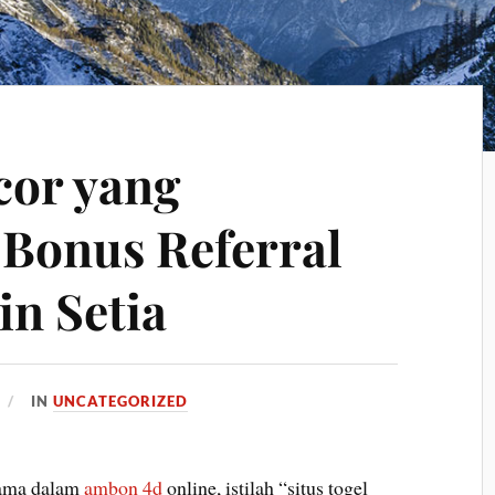
cor yang
Bonus Referral
n Setia
IN
UNCATEGORIZED
tama dalam
ambon 4d
online, istilah “situs togel