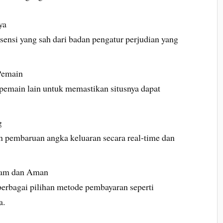
ya
lisensi yang sah dari badan pengatur perjudian yang
Pemain
 pemain lain untuk memastikan situsnya dapat
g
pembaruan angka keluaran secara real-time dan
gam dan Aman
erbagai pilihan metode pembayaran seperti
a.