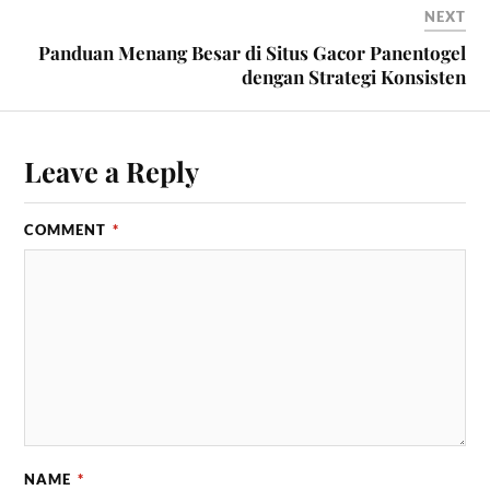
NEXT
Panduan Menang Besar di Situs Gacor Panentogel
dengan Strategi Konsisten
Leave a Reply
COMMENT
*
NAME
*