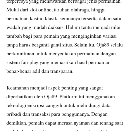
terpercaya yang menawarkan berbagai jenis permainan.
Mulai dari slot online, taruhan olahraga, hingga
permainan kasino klasik, semuanya tersedia dalam satu
wadah yang mudah diakses. Hal ini tentu menjadi nilai
tambah bagi para pemain yang menginginkan variasi
tanpa harus berganti-ganti situs. Selain itu, Oja89 selalu
berkomitmen untuk menyediakan permainan dengan
sistem fair play yang memastikan hasil permainan
benar-benar adil dan transparan.
Keamanan menjadi aspek penting yang sangat
diperhatikan oleh Oja89. Platform ini menggunakan
teknologi enkripsi canggih untuk melindungi data
pribadi dan transaksi para penggunanya. Dengan
demikian, pemain dapat merasa nyaman dan tenang saat