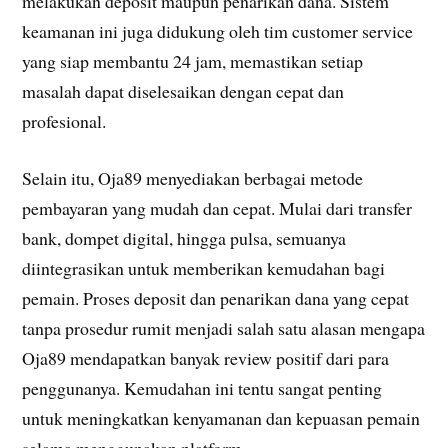
melakukan deposit maupun penarikan dana. Sistem
keamanan ini juga didukung oleh tim customer service
yang siap membantu 24 jam, memastikan setiap
masalah dapat diselesaikan dengan cepat dan
profesional.
Selain itu, Oja89 menyediakan berbagai metode
pembayaran yang mudah dan cepat. Mulai dari transfer
bank, dompet digital, hingga pulsa, semuanya
diintegrasikan untuk memberikan kemudahan bagi
pemain. Proses deposit dan penarikan dana yang cepat
tanpa prosedur rumit menjadi salah satu alasan mengapa
Oja89 mendapatkan banyak review positif dari para
penggunanya. Kemudahan ini tentu sangat penting
untuk meningkatkan kenyamanan dan kepuasan pemain
selama menggunakan platform.