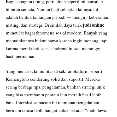
Bagi sebagian orang, permainan seperti ini hanyalah
hiburan semata. Namun bagi sebagian lainnya, ini
adalah bentuk tantangan pribadi — menguji keberanian,
judi online
insting, dan strategi. Di sinilah daya tarik
muncul sebagai fenomena sosial modern. Banyak yang
memainkannya bukan hanya karena ingin menang, tapi
karena menikmati sensasi adrenalin saat menunggu
hasil permainan.
Yang menarik, komunitas di sekitar platform seperti
Komengtoto cenderung solid dan suportif. Mereka
sering berbagi tips, pengalaman, bahkan strategi unik
yang bisa membantu pemain lain meraih hasil lebih
baik. Interaksi semacam ini membuat pengalaman
bermain terasa lebih hangat, tidak sekadar “main lawan