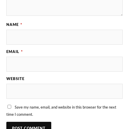
NAME
*
EMAIL
*
WEBSITE
Save my name, email, and website in this browser for the next
time I comment.