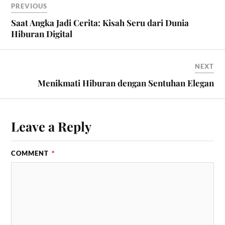
PREVIOUS
Saat Angka Jadi Cerita: Kisah Seru dari Dunia
Hiburan Digital
NEXT
Menikmati Hiburan dengan Sentuhan Elegan
Leave a Reply
COMMENT
*