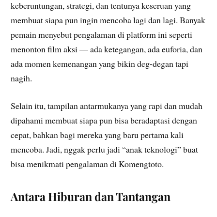
keberuntungan, strategi, dan tentunya keseruan yang
membuat siapa pun ingin mencoba lagi dan lagi. Banyak
pemain menyebut pengalaman di platform ini seperti
menonton film aksi — ada ketegangan, ada euforia, dan
ada momen kemenangan yang bikin deg-degan tapi
nagih.
Selain itu, tampilan antarmukanya yang rapi dan mudah
dipahami membuat siapa pun bisa beradaptasi dengan
cepat, bahkan bagi mereka yang baru pertama kali
mencoba. Jadi, nggak perlu jadi “anak teknologi” buat
bisa menikmati pengalaman di Komengtoto.
Antara Hiburan dan Tantangan