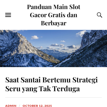
Panduan Main Slot
Gacor Gratis dan
Berbayar
Saat Santai Bertemu Strategi
Seru yang Tak Terduga
ADMIN
OCTOBER 12, 2025