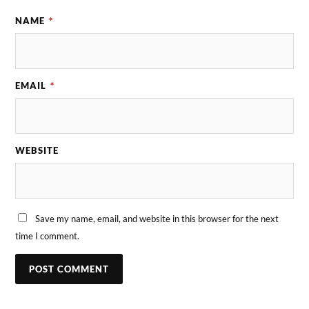
NAME
*
EMAIL
*
WEBSITE
Save my name, email, and website in this browser for the next
time I comment.