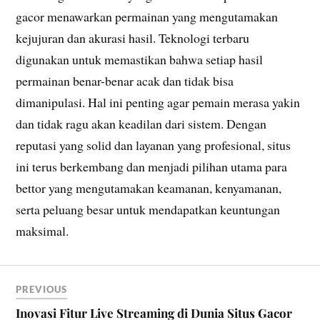
gacor menawarkan permainan yang mengutamakan
kejujuran dan akurasi hasil. Teknologi terbaru
digunakan untuk memastikan bahwa setiap hasil
permainan benar-benar acak dan tidak bisa
dimanipulasi. Hal ini penting agar pemain merasa yakin
dan tidak ragu akan keadilan dari sistem. Dengan
reputasi yang solid dan layanan yang profesional, situs
ini terus berkembang dan menjadi pilihan utama para
bettor yang mengutamakan keamanan, kenyamanan,
serta peluang besar untuk mendapatkan keuntungan
maksimal.
PREVIOUS
Inovasi Fitur Live Streaming di Dunia Situs Gacor