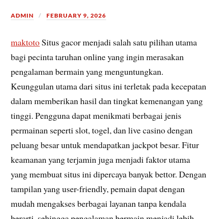
ADMIN
FEBRUARY 9, 2026
maktoto
Situs gacor menjadi salah satu pilihan utama
bagi pecinta taruhan online yang ingin merasakan
pengalaman bermain yang menguntungkan.
Keunggulan utama dari situs ini terletak pada kecepatan
dalam memberikan hasil dan tingkat kemenangan yang
tinggi. Pengguna dapat menikmati berbagai jenis
permainan seperti slot, togel, dan live casino dengan
peluang besar untuk mendapatkan jackpot besar. Fitur
keamanan yang terjamin juga menjadi faktor utama
yang membuat situs ini dipercaya banyak bettor. Dengan
tampilan yang user-friendly, pemain dapat dengan
mudah mengakses berbagai layanan tanpa kendala
berarti, sehingga pengalaman bermain menjadi lebih