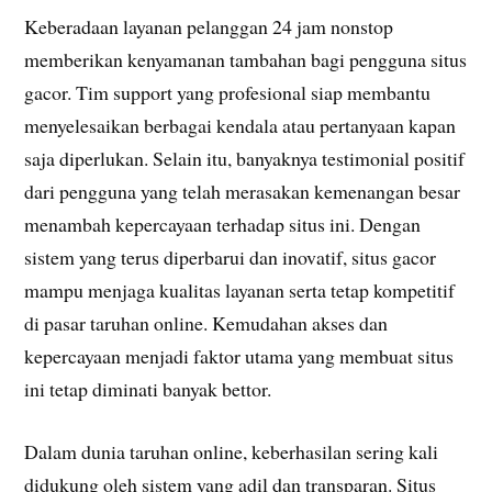
Keberadaan layanan pelanggan 24 jam nonstop
memberikan kenyamanan tambahan bagi pengguna situs
gacor. Tim support yang profesional siap membantu
menyelesaikan berbagai kendala atau pertanyaan kapan
saja diperlukan. Selain itu, banyaknya testimonial positif
dari pengguna yang telah merasakan kemenangan besar
menambah kepercayaan terhadap situs ini. Dengan
sistem yang terus diperbarui dan inovatif, situs gacor
mampu menjaga kualitas layanan serta tetap kompetitif
di pasar taruhan online. Kemudahan akses dan
kepercayaan menjadi faktor utama yang membuat situs
ini tetap diminati banyak bettor.
Dalam dunia taruhan online, keberhasilan sering kali
didukung oleh sistem yang adil dan transparan. Situs