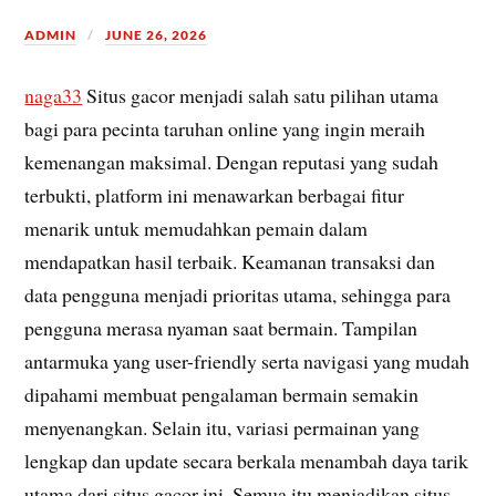
ADMIN
JUNE 26, 2026
naga33
Situs gacor menjadi salah satu pilihan utama
bagi para pecinta taruhan online yang ingin meraih
kemenangan maksimal. Dengan reputasi yang sudah
terbukti, platform ini menawarkan berbagai fitur
menarik untuk memudahkan pemain dalam
mendapatkan hasil terbaik. Keamanan transaksi dan
data pengguna menjadi prioritas utama, sehingga para
pengguna merasa nyaman saat bermain. Tampilan
antarmuka yang user-friendly serta navigasi yang mudah
dipahami membuat pengalaman bermain semakin
menyenangkan. Selain itu, variasi permainan yang
lengkap dan update secara berkala menambah daya tarik
utama dari situs gacor ini. Semua itu menjadikan situs