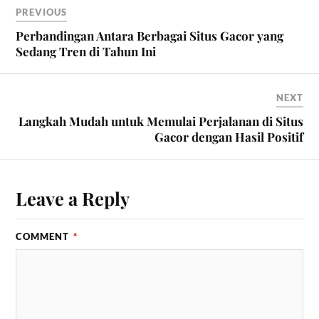
PREVIOUS
Perbandingan Antara Berbagai Situs Gacor yang
Sedang Tren di Tahun Ini
NEXT
Langkah Mudah untuk Memulai Perjalanan di Situs
Gacor dengan Hasil Positif
Leave a Reply
COMMENT
*