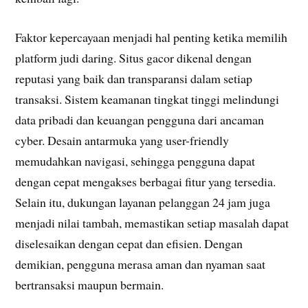
Faktor kepercayaan menjadi hal penting ketika memilih
platform judi daring. Situs gacor dikenal dengan
reputasi yang baik dan transparansi dalam setiap
transaksi. Sistem keamanan tingkat tinggi melindungi
data pribadi dan keuangan pengguna dari ancaman
cyber. Desain antarmuka yang user-friendly
memudahkan navigasi, sehingga pengguna dapat
dengan cepat mengakses berbagai fitur yang tersedia.
Selain itu, dukungan layanan pelanggan 24 jam juga
menjadi nilai tambah, memastikan setiap masalah dapat
diselesaikan dengan cepat dan efisien. Dengan
demikian, pengguna merasa aman dan nyaman saat
bertransaksi maupun bermain.