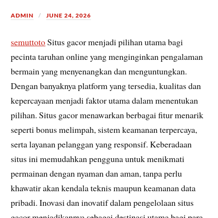
ADMIN
JUNE 24, 2026
semuttoto
Situs gacor menjadi pilihan utama bagi
pecinta taruhan online yang menginginkan pengalaman
bermain yang menyenangkan dan menguntungkan.
Dengan banyaknya platform yang tersedia, kualitas dan
kepercayaan menjadi faktor utama dalam menentukan
pilihan. Situs gacor menawarkan berbagai fitur menarik
seperti bonus melimpah, sistem keamanan terpercaya,
serta layanan pelanggan yang responsif. Keberadaan
situs ini memudahkan pengguna untuk menikmati
permainan dengan nyaman dan aman, tanpa perlu
khawatir akan kendala teknis maupun keamanan data
pribadi. Inovasi dan inovatif dalam pengelolaan situs
gacor menjadikannya sebagai destinasi utama bagi para