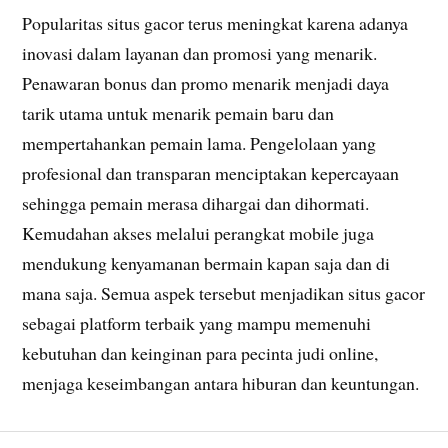
Popularitas situs gacor terus meningkat karena adanya
inovasi dalam layanan dan promosi yang menarik.
Penawaran bonus dan promo menarik menjadi daya
tarik utama untuk menarik pemain baru dan
mempertahankan pemain lama. Pengelolaan yang
profesional dan transparan menciptakan kepercayaan
sehingga pemain merasa dihargai dan dihormati.
Kemudahan akses melalui perangkat mobile juga
mendukung kenyamanan bermain kapan saja dan di
mana saja. Semua aspek tersebut menjadikan situs gacor
sebagai platform terbaik yang mampu memenuhi
kebutuhan dan keinginan para pecinta judi online,
menjaga keseimbangan antara hiburan dan keuntungan.