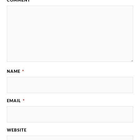
COMMENT
*
NAME
*
EMAIL
*
WEBSITE