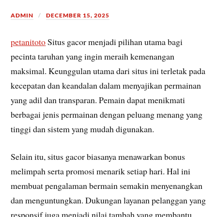
ADMIN
DECEMBER 15, 2025
petanitoto
Situs gacor menjadi pilihan utama bagi
pecinta taruhan yang ingin meraih kemenangan
maksimal. Keunggulan utama dari situs ini terletak pada
kecepatan dan keandalan dalam menyajikan permainan
yang adil dan transparan. Pemain dapat menikmati
berbagai jenis permainan dengan peluang menang yang
tinggi dan sistem yang mudah digunakan.
Selain itu, situs gacor biasanya menawarkan bonus
melimpah serta promosi menarik setiap hari. Hal ini
membuat pengalaman bermain semakin menyenangkan
dan menguntungkan. Dukungan layanan pelanggan yang
responsif juga menjadi nilai tambah yang membantu