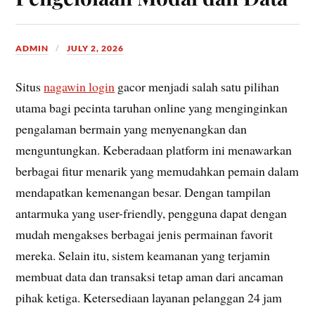
ADMIN
JULY 2, 2026
Situs
nagawin login
gacor menjadi salah satu pilihan
utama bagi pecinta taruhan online yang menginginkan
pengalaman bermain yang menyenangkan dan
menguntungkan. Keberadaan platform ini menawarkan
berbagai fitur menarik yang memudahkan pemain dalam
mendapatkan kemenangan besar. Dengan tampilan
antarmuka yang user-friendly, pengguna dapat dengan
mudah mengakses berbagai jenis permainan favorit
mereka. Selain itu, sistem keamanan yang terjamin
membuat data dan transaksi tetap aman dari ancaman
pihak ketiga. Ketersediaan layanan pelanggan 24 jam