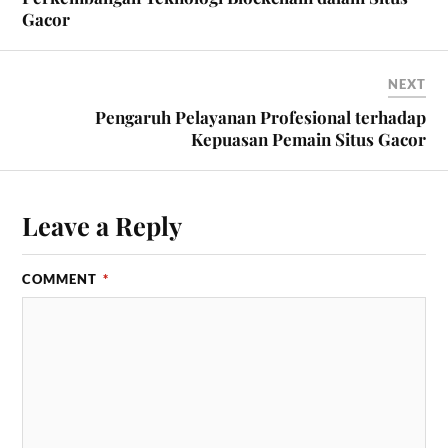
Gacor
NEXT
Pengaruh Pelayanan Profesional terhadap
Kepuasan Pemain Situs Gacor
Leave a Reply
COMMENT
*