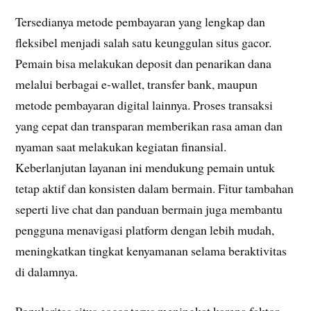
Tersedianya metode pembayaran yang lengkap dan
fleksibel menjadi salah satu keunggulan situs gacor.
Pemain bisa melakukan deposit dan penarikan dana
melalui berbagai e-wallet, transfer bank, maupun
metode pembayaran digital lainnya. Proses transaksi
yang cepat dan transparan memberikan rasa aman dan
nyaman saat melakukan kegiatan finansial.
Keberlanjutan layanan ini mendukung pemain untuk
tetap aktif dan konsisten dalam bermain. Fitur tambahan
seperti live chat dan panduan bermain juga membantu
pengguna menavigasi platform dengan lebih mudah,
meningkatkan tingkat kenyamanan selama beraktivitas
di dalamnya.
Popularitas situs gacor terus meningkat karena faktor