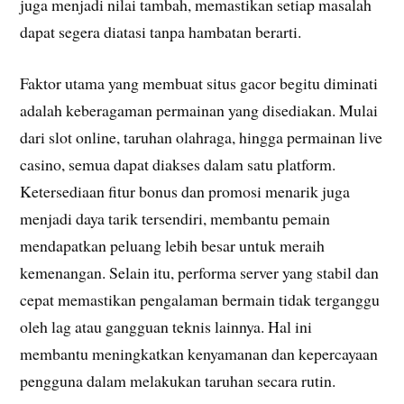
juga menjadi nilai tambah, memastikan setiap masalah
dapat segera diatasi tanpa hambatan berarti.
Faktor utama yang membuat situs gacor begitu diminati
adalah keberagaman permainan yang disediakan. Mulai
dari slot online, taruhan olahraga, hingga permainan live
casino, semua dapat diakses dalam satu platform.
Ketersediaan fitur bonus dan promosi menarik juga
menjadi daya tarik tersendiri, membantu pemain
mendapatkan peluang lebih besar untuk meraih
kemenangan. Selain itu, performa server yang stabil dan
cepat memastikan pengalaman bermain tidak terganggu
oleh lag atau gangguan teknis lainnya. Hal ini
membantu meningkatkan kenyamanan dan kepercayaan
pengguna dalam melakukan taruhan secara rutin.