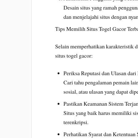
Desain situs yang ramah penggu
dan menjelajahi situs dengan nya
Tips Memilih Situs Togel Gacor Terb
Selain memperhatikan karakteristik di
situs togel gacor:
Periksa Reputasi dan Ulasan dari
Cari tahu pengalaman pemain lain
sosial, atau ulasan yang dapat dip
Pastikan Keamanan Sistem Terja
Situs yang baik harus memiliki s
terenkripsi.
Perhatikan Syarat dan Ketentuan 