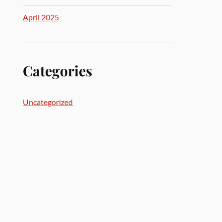
April 2025
Categories
Uncategorized