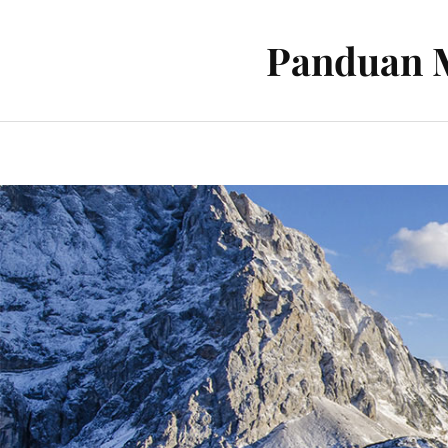
Panduan M