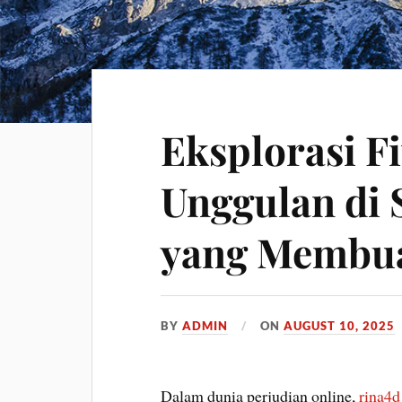
Eksplorasi F
Unggulan di 
yang Membua
BY
ADMIN
ON
AUGUST 10, 2025
Dalam dunia perjudian online,
rina4d