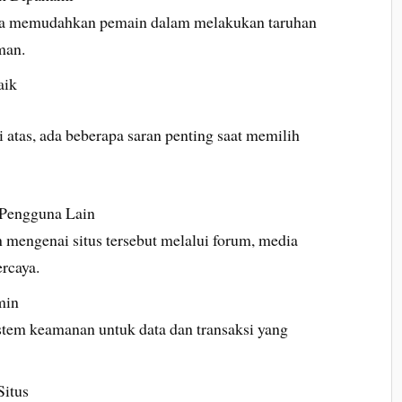
na memudahkan pemain dalam melakukan taruhan
man.
aik
 atas, ada beberapa saran penting saat memilih
 Pengguna Lain
 mengenai situs tersebut melalui forum, media
ercaya.
min
istem keamanan untuk data dan transaksi yang
Situs