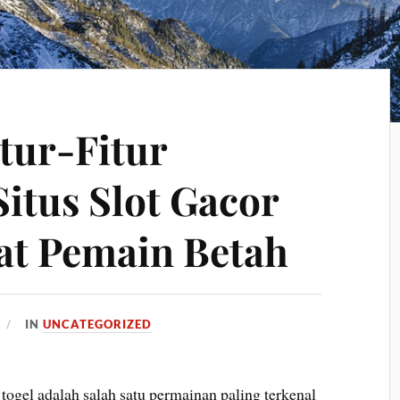
itur-Fitur
Situs Slot Gacor
t Pemain Betah
IN
UNCATEGORIZED
togel adalah salah satu permainan paling terkenal