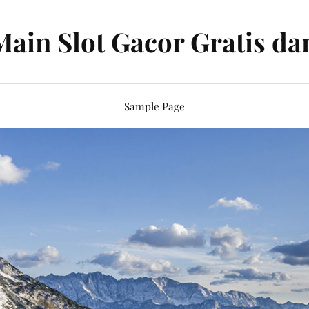
ain Slot Gacor Gratis da
Sample Page