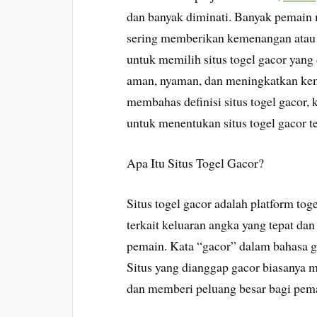
dan banyak diminati. Banyak pemain me
sering memberikan kemenangan atau k
untuk memilih situs togel gacor yang
aman, nyaman, dan meningkatkan kem
membahas definisi situs togel gacor, ka
untuk menentukan situs togel gacor te
Apa Itu Situs Togel Gacor?
Situs togel gacor adalah platform tog
terkait keluaran angka yang tepat d
pemain. Kata “gacor” dalam bahasa g
Situs yang dianggap gacor biasanya 
dan memberi peluang besar bagi pem