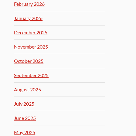
February 2026
January 2026
December 2025
November 2025
October 2025
September 2025
August 2025
July 2025
June 2025
May 2025