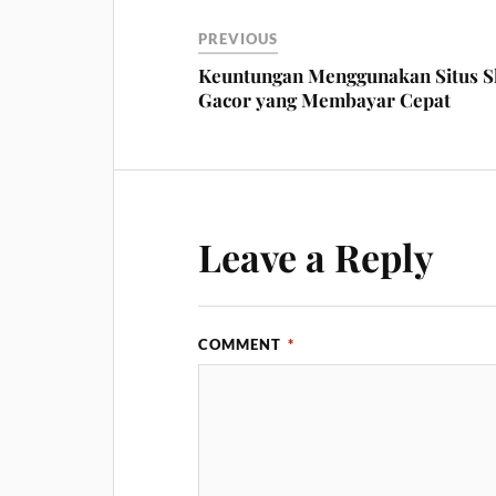
PREVIOUS
Keuntungan Menggunakan Situs S
Gacor yang Membayar Cepat
Leave a Reply
COMMENT
*