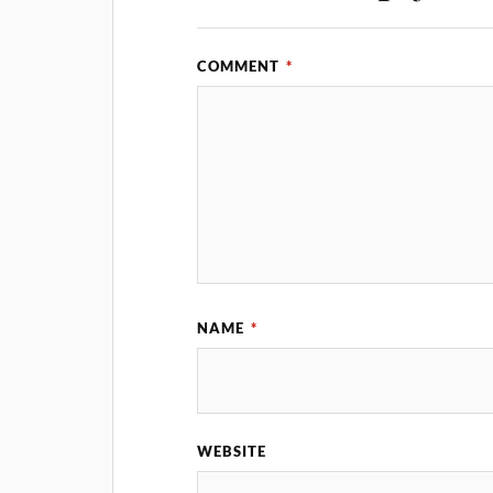
COMMENT
*
NAME
*
WEBSITE