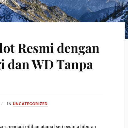
lot Resmi dengan
gi dan WD Tanpa
IN
UNCATEGORIZED
cor menjadi pilihan utama bagi pecinta hiburan