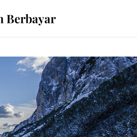
n Berbayar