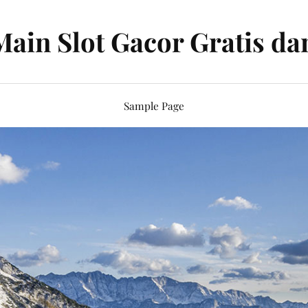
ain Slot Gacor Gratis da
Sample Page