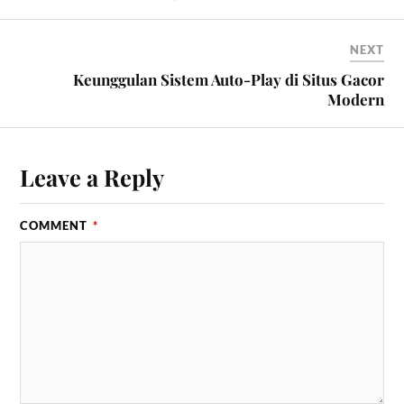
NEXT
Keunggulan Sistem Auto-Play di Situs Gacor
Modern
Leave a Reply
COMMENT
*