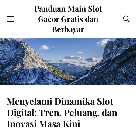
Panduan Main Slot
Gacor Gratis dan
Berbayar
Menyelami Dinamika Slot
Digital: Tren, Peluang, dan
Inovasi Masa Kini