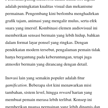
adalah peningkatan kualitas visual dan mekanisme
permainan. Pengembang kini berlomba menghadirkan
grafik tajam, animasi yang mengalir mulus, serta efek
suara yang imersif. Kombinasi elemen audiovisual ini
memberikan sensasi bermain yang lebih hidup, bahkan
dalam format layar ponsel yang ringkas. Dengan
pendekatan modern tersebut, pengalaman pemain tidak
hanya bergantung pada keberuntungan, tetapi juga
atmosfer bermain yang dirancang dengan detail.
Inovasi lain yang semakin populer adalah fitur
gamification
. Beberapa slot kini menawarkan misi
tambahan, sistem level, hingga
reward
harian yang
membuat pemain merasa lebih terlibat. Konsep ini
memberikan nuansa permainan yang lebih dinamis dan