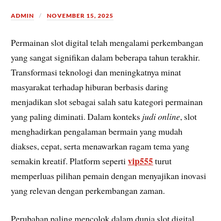
ADMIN
NOVEMBER 15, 2025
Permainan slot digital telah mengalami perkembangan
yang sangat signifikan dalam beberapa tahun terakhir.
Transformasi teknologi dan meningkatnya minat
masyarakat terhadap hiburan berbasis daring
menjadikan slot sebagai salah satu kategori permainan
yang paling diminati. Dalam konteks
judi online
, slot
menghadirkan pengalaman bermain yang mudah
diakses, cepat, serta menawarkan ragam tema yang
vip555
semakin kreatif. Platform seperti
turut
memperluas pilihan pemain dengan menyajikan inovasi
yang relevan dengan perkembangan zaman.
Perubahan paling mencolok dalam dunia slot digital