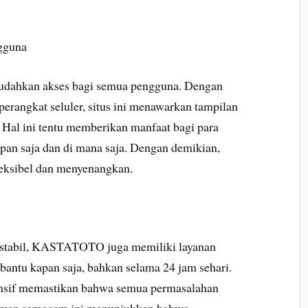
gguna
ahkan akses bagi semua pengguna. Dengan
erangkat seluler, situs ini menawarkan tampilan
 Hal ini tentu memberikan manfaat bagi para
pan saja dan di mana saja. Dengan demikian,
leksibel dan menyenangkan.
 stabil, KASTATOTO juga memiliki layanan
bantu kapan saja, bahkan selama 24 jam sehari.
nsif memastikan bahwa semua permasalahan
antuan semacam ini menunjukkan bahwa