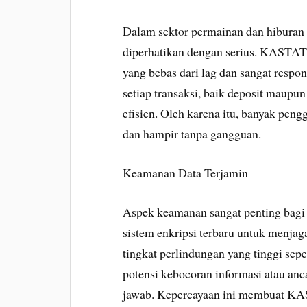
Dalam sektor permainan dan hiburan d
diperhatikan dengan serius. KASTA
yang bebas dari lag dan sangat respon
setiap transaksi, baik deposit maupu
efisien. Oleh karena itu, banyak pen
dan hampir tanpa gangguan.
Keamanan Data Terjamin
Aspek keamanan sangat penting ba
sistem enkripsi terbaru untuk menjag
tingkat perlindungan yang tinggi sepe
potensi kebocoran informasi atau an
jawab. Kepercayaan ini membuat K