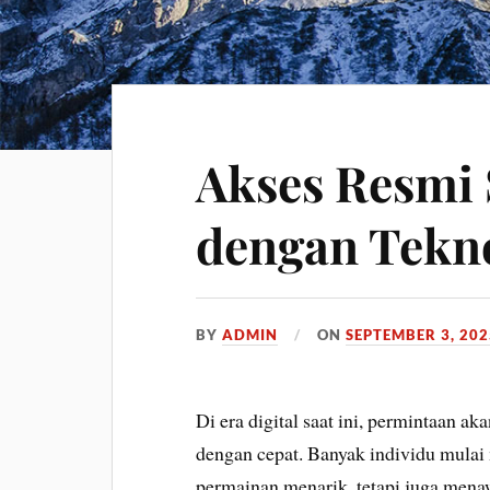
Akses Resmi 
dengan Tekn
BY
ADMIN
ON
SEPTEMBER 3, 202
Di era digital saat ini, permintaan ak
dengan cepat. Banyak individu mulai 
permainan menarik, tetapi juga men