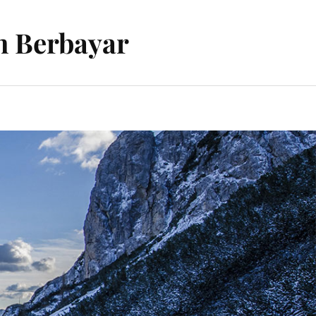
n Berbayar