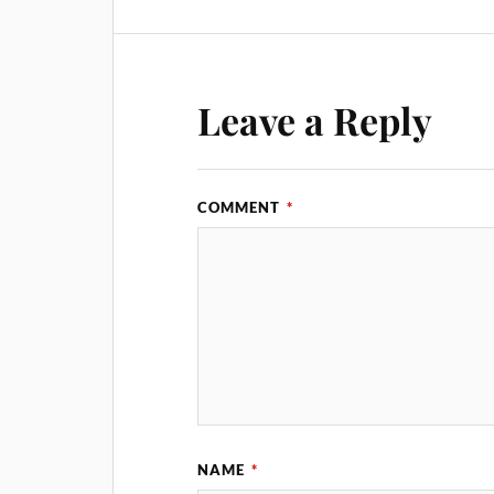
Leave a Reply
COMMENT
*
NAME
*