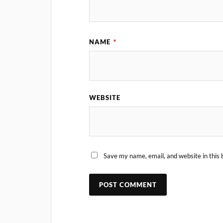
NAME
*
WEBSITE
Save my name, email, and website in this 