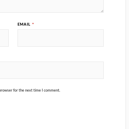
EMAIL
*
browser for the next time I comment.