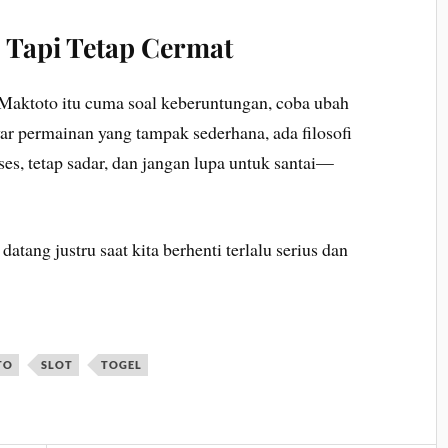
, Tapi Tetap Cermat
 Maktoto itu cuma soal keberuntungan, coba ubah
yar permainan yang tampak sederhana, ada filosofi
es, tetap sadar, dan jangan lupa untuk santai—
tang justru saat kita berhenti terlalu serius dan
TO
SLOT
TOGEL