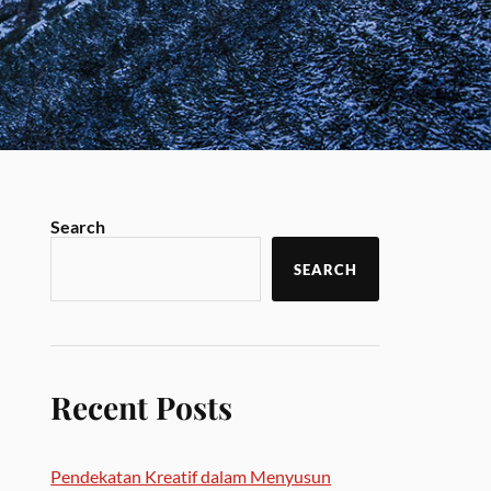
Search
SEARCH
Recent Posts
Pendekatan Kreatif dalam Menyusun