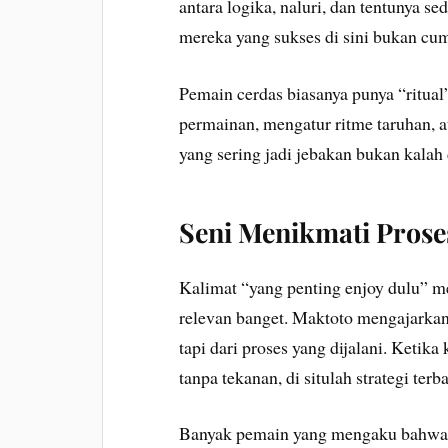
antara logika, naluri, dan tentunya se
mereka yang sukses di sini bukan cu
Pemain cerdas biasanya punya “ritua
permainan, mengatur ritme taruhan, a
yang sering jadi jebakan bukan kalah 
Seni Menikmati Prose
Kalimat “yang penting enjoy dulu” mem
relevan banget. Maktoto mengajarkan
tapi dari proses yang dijalani. Keti
tanpa tekanan, di situlah strategi te
Banyak pemain yang mengaku bahwa