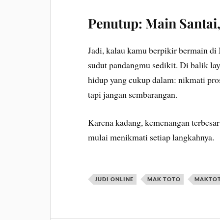
Penutup: Main Santai
Jadi, kalau kamu berpikir bermain di
sudut pandangmu sedikit. Di balik la
hidup yang cukup dalam: nikmati pros
tapi jangan sembarangan.
Karena kadang, kemenangan terbesar da
mulai menikmati setiap langkahnya.
JUDI ONLINE
MAK TOTO
MAKTO