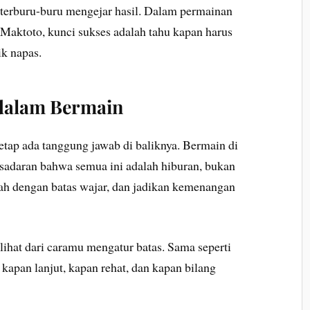
k terburu-buru mengejar hasil. Dalam permainan
i Maktoto, kunci sukses adalah tahu kapan harus
k napas.
 dalam Bermain
 tetap ada tanggung jawab di baliknya. Bermain di
esadaran bahwa semua ini adalah hiburan, bukan
ah dengan batas wajar, dan jadikan kemenangan
ihat dari caramu mengatur batas. Sama seperti
apan lanjut, kapan rehat, dan kapan bilang