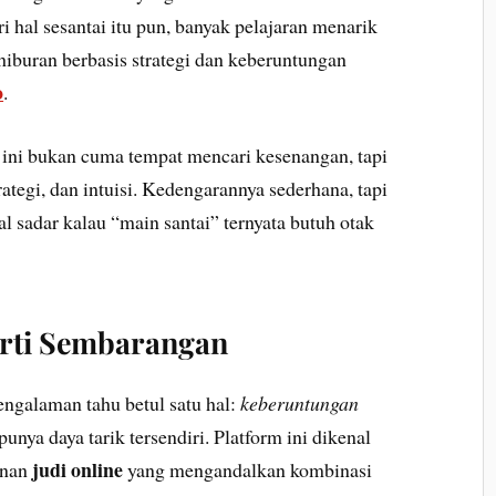
i hal sesantai itu pun, banyak pelajaran menarik
hiburan berbasis strategi dan keberuntungan
o
.
i ini bukan cuma tempat mencari kesenangan, tapi
rategi, dan intuisi. Kedengarannya sederhana, tapi
 sadar kalau “main santai” ternyata butuh otak
arti Sembarangan
ngalaman tahu betul satu hal:
keberuntungan
unya daya tarik tersendiri. Platform ini dikenal
judi online
inan
yang mengandalkan kombinasi