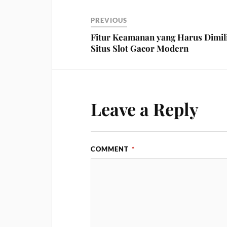
PREVIOUS
Fitur Keamanan yang Harus Dimil
Situs Slot Gacor Modern
Leave a Reply
COMMENT
*