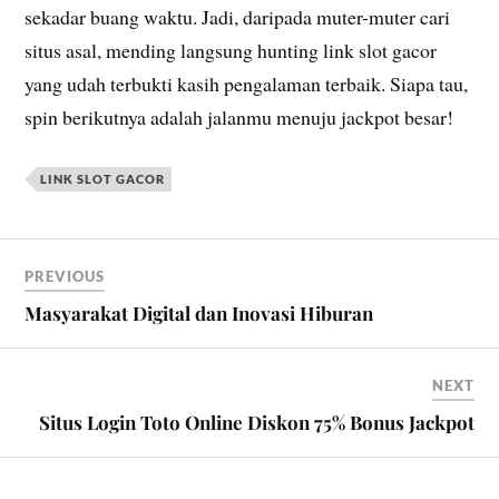
sekadar buang waktu. Jadi, daripada muter-muter cari
situs asal, mending langsung hunting link slot gacor
yang udah terbukti kasih pengalaman terbaik. Siapa tau,
spin berikutnya adalah jalanmu menuju jackpot besar!
LINK SLOT GACOR
PREVIOUS
Masyarakat Digital dan Inovasi Hiburan
NEXT
Situs Login Toto Online Diskon 75% Bonus Jackpot