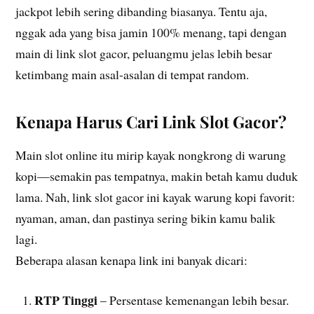
jackpot lebih sering dibanding biasanya. Tentu aja,
nggak ada yang bisa jamin 100% menang, tapi dengan
main di link slot gacor, peluangmu jelas lebih besar
ketimbang main asal-asalan di tempat random.
Kenapa Harus Cari Link Slot Gacor?
Main slot online itu mirip kayak nongkrong di warung
kopi—semakin pas tempatnya, makin betah kamu duduk
lama. Nah, link slot gacor ini kayak warung kopi favorit:
nyaman, aman, dan pastinya sering bikin kamu balik
lagi.
Beberapa alasan kenapa link ini banyak dicari:
RTP Tinggi
– Persentase kemenangan lebih besar.