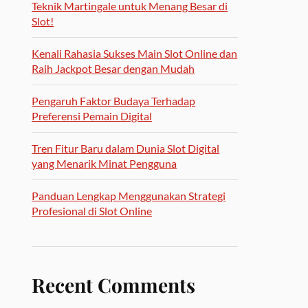
Teknik Martingale untuk Menang Besar di
Slot!
Kenali Rahasia Sukses Main Slot Online dan
Raih Jackpot Besar dengan Mudah
Pengaruh Faktor Budaya Terhadap
Preferensi Pemain Digital
Tren Fitur Baru dalam Dunia Slot Digital
yang Menarik Minat Pengguna
Panduan Lengkap Menggunakan Strategi
Profesional di Slot Online
Recent Comments