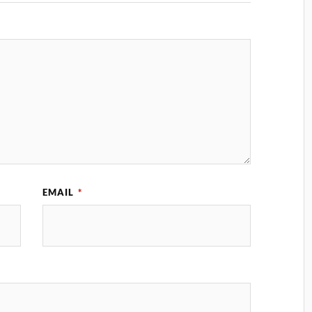
EMAIL
*