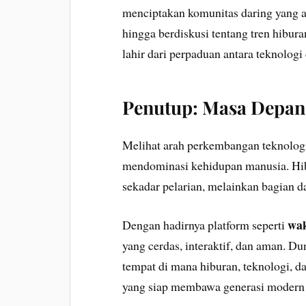
menciptakan komunitas daring yang ak
hingga berdiskusi tentang tren hiburan
lahir dari perpaduan antara teknologi
Penutup: Masa Depan D
Melihat arah perkembangan teknologi
mendominasi kehidupan manusia. Hibu
sekadar pelarian, melainkan bagian da
wak
Dengan hadirnya platform seperti
yang cerdas, interaktif, dan aman. Du
tempat di mana hiburan, teknologi, d
yang siap membawa generasi modern 