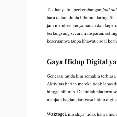
Tak hanya itu, perkembangan
judi on
baru dalam dunia hiburan daring. Si
jam memberi kenyamanan dan keperca
berlangsung secara transparan, sehi
keseruannya tanpa khawatir soal keam
Gaya Hidup Digital y
Generasi muda kini semakin terbiasa 
Aktivitas harian mereka tidak lepas da
hingga hiburan. Di sinilah platform s
menjadi bagian dari gaya hidup digital
Waktogel
, misalnya, tidak hanya me