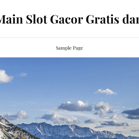
ain Slot Gacor Gratis da
Sample Page