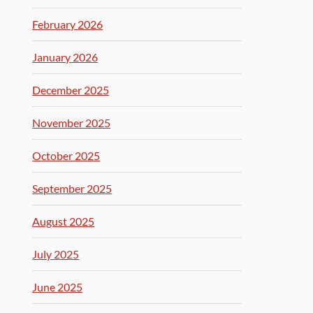
February 2026
January 2026
December 2025
November 2025
October 2025
September 2025
August 2025
July 2025
June 2025