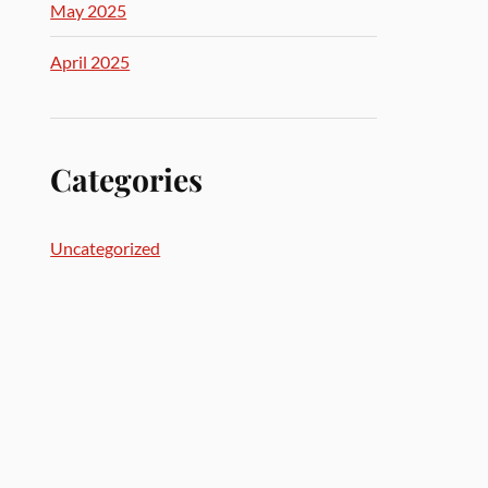
May 2025
April 2025
Categories
Uncategorized