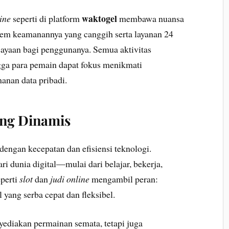
waktogel
line
seperti di platform
membawa nuansa
stem keamanannya yang canggih serta layanan 24
yaan bagi penggunanya. Semua aktivitas
ngga para pemain dapat fokus menikmati
anan data pribadi.
ang Dinamis
dengan kecepatan dan efisiensi teknologi.
ri dunia digital—mulai dari belajar, bekerja,
eperti
slot
dan
judi online
mengambil peran:
 yang serba cepat dan fleksibel.
nyediakan permainan semata, tetapi juga