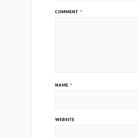
COMMENT
*
NAME
*
WEBSITE