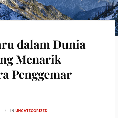
aru dalam Dunia
ang Menarik
ara Penggemar
5
IN
UNCATEGORIZED