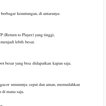
 berbagai keuntungan, di antaranya:
 (Return to Player) yang tinggi,
enjadi lebih besar.
ot besar yang bisa didapatkan kapan saja.
tus gacor umumnya cepat dan aman, memudahkan
 di mana saja.
an