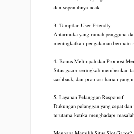
dan sepenuhnya acak.
3. Tampilan User-Friendly
Antarmuka yang ramah pengguna dan
meningkatkan pengalaman bermain s
4. Bonus Melimpah dan Promosi Me
Situs gacor seringkali memberikan t
cashback, dan promosi harian yan
5. Layanan Pelanggan Responsif
Dukungan pelanggan yang cepat dan 
terutama ketika menghadapi masalah 
Mengapa Memilih Situs Slot Gacor?