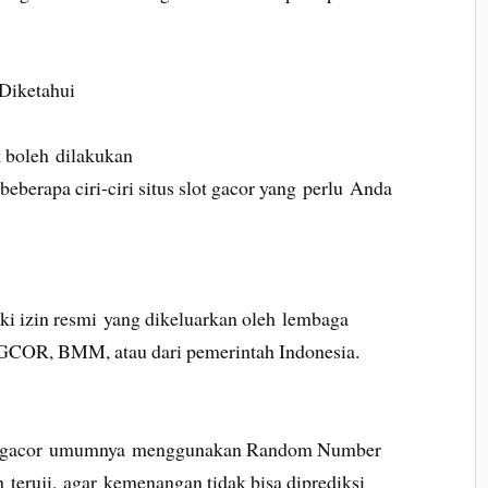
 Diketahui
k boleh dilakukan
eberapa ciri-ciri situs slot gacor yang perlu Anda
ki izin resmi yang dikeluarkan oleh lembaga
AGCOR, BMM, atau dari pemerintah Indonesia.
tus gacor umumnya menggunakan Random Number
teruji, agar kemenangan tidak bisa diprediksi