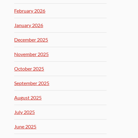
February 2026
January 2026
December 2025
November 2025
October 2025
September 2025
August 2025
July 2025
June 2025