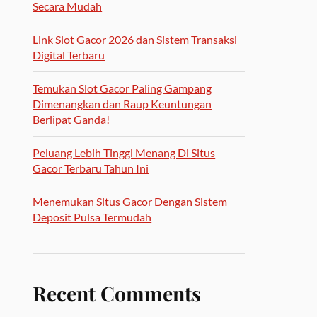
Secara Mudah
Link Slot Gacor 2026 dan Sistem Transaksi
Digital Terbaru
Temukan Slot Gacor Paling Gampang
Dimenangkan dan Raup Keuntungan
Berlipat Ganda!
Peluang Lebih Tinggi Menang Di Situs
Gacor Terbaru Tahun Ini
Menemukan Situs Gacor Dengan Sistem
Deposit Pulsa Termudah
Recent Comments