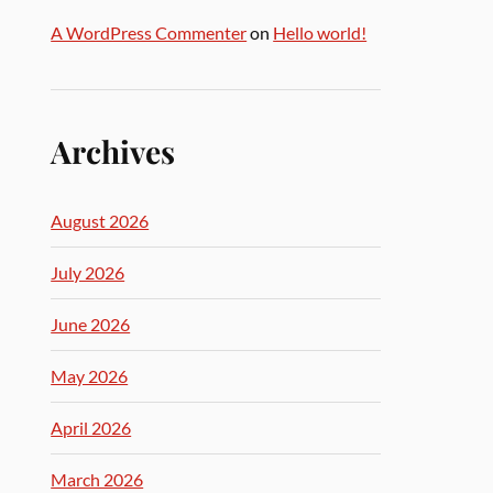
A WordPress Commenter
on
Hello world!
Archives
August 2026
July 2026
June 2026
May 2026
April 2026
March 2026