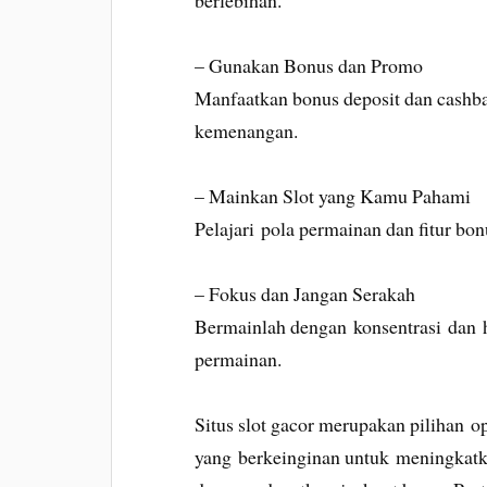
berlebihan.
– Gunakan Bonus dan Promo
Manfaatkan bonus deposit dan cashb
kemenangan.
– Mainkan Slot yang Kamu Pahami
Pelajari pola permainan dan fitur bo
– Fokus dan Jangan Serakah
Bermainlah dengan konsentrasi dan h
permainan.
Situs slot gacor merupakan pilihan o
yang berkeinginan untuk meningkat