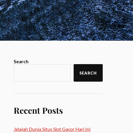
Search
SEARCH
Recent Posts
Jelajah Dunia Situs Slot Gacor Hari Ini