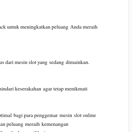
ack untuk meningkatkan peluang Anda meraih
nus dari mesin slot yang sedang dimainkan.
indari keserakahan agar tetap menikmati
ptimal bagi para penggemar mesin slot online
kan peluang meraih kemenangan