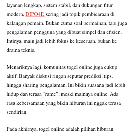
layanan lengkap, sistem stabil, dan dukungan fitur
modern,
DIPO4D
sering jadi topik pembicaraan di
kalangan pemain. Bukan cuma soal permainan, tapi juga
pengalaman pengguna yang dibuat simpel dan efisien.
Intinya, main jadi lebih fokus ke keseruan, bukan ke
drama teknis.
Menariknya lagi, komunitas togel online juga cukup
aktif. Banyak diskusi ringan seputar prediksi, tips,
hingga sharing pengalaman. Ini bikin suasana jadi lebih
hidup dan terasa “rame”, meski mainnya online. Ada
rasa kebersamaan yang bikin hiburan ini nggak terasa
sendirian.
Pada akhirnya, togel online adalah pilihan hiburan