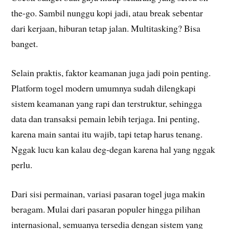
the-go. Sambil nunggu kopi jadi, atau break sebentar
dari kerjaan, hiburan tetap jalan. Multitasking? Bisa
banget.
Selain praktis, faktor keamanan juga jadi poin penting.
Platform togel modern umumnya sudah dilengkapi
sistem keamanan yang rapi dan terstruktur, sehingga
data dan transaksi pemain lebih terjaga. Ini penting,
karena main santai itu wajib, tapi tetap harus tenang.
Nggak lucu kan kalau deg-degan karena hal yang nggak
perlu.
Dari sisi permainan, variasi pasaran togel juga makin
beragam. Mulai dari pasaran populer hingga pilihan
internasional, semuanya tersedia dengan sistem yang