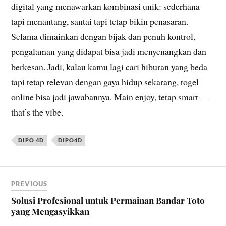
digital yang menawarkan kombinasi unik: sederhana
tapi menantang, santai tapi tetap bikin penasaran.
Selama dimainkan dengan bijak dan penuh kontrol,
pengalaman yang didapat bisa jadi menyenangkan dan
berkesan. Jadi, kalau kamu lagi cari hiburan yang beda
tapi tetap relevan dengan gaya hidup sekarang, togel
online bisa jadi jawabannya. Main enjoy, tetap smart—
that’s the vibe.
DIPO 4D
DIPO4D
PREVIOUS
Solusi Profesional untuk Permainan Bandar Toto
yang Mengasyikkan