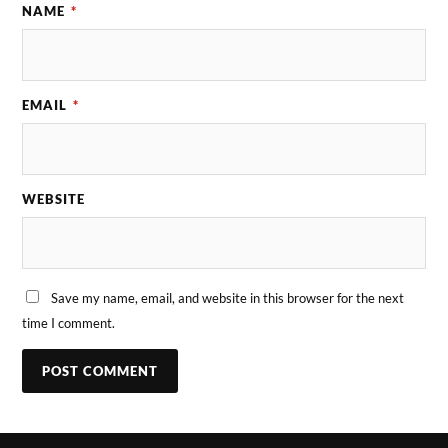
NAME
*
EMAIL
*
WEBSITE
Save my name, email, and website in this browser for the next
time I comment.