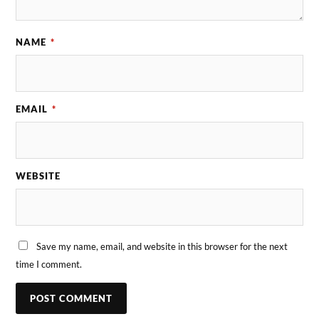
NAME
*
EMAIL
*
WEBSITE
Save my name, email, and website in this browser for the next
time I comment.