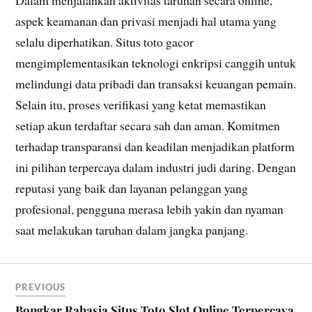
aspek keamanan dan privasi menjadi hal utama yang
selalu diperhatikan. Situs toto gacor
mengimplementasikan teknologi enkripsi canggih untuk
melindungi data pribadi dan transaksi keuangan pemain.
Selain itu, proses verifikasi yang ketat memastikan
setiap akun terdaftar secara sah dan aman. Komitmen
terhadap transparansi dan keadilan menjadikan platform
ini pilihan terpercaya dalam industri judi daring. Dengan
reputasi yang baik dan layanan pelanggan yang
profesional, pengguna merasa lebih yakin dan nyaman
saat melakukan taruhan dalam jangka panjang.
PREVIOUS
Bongkar Rahasia Situs Toto Slot Online Terpercaya