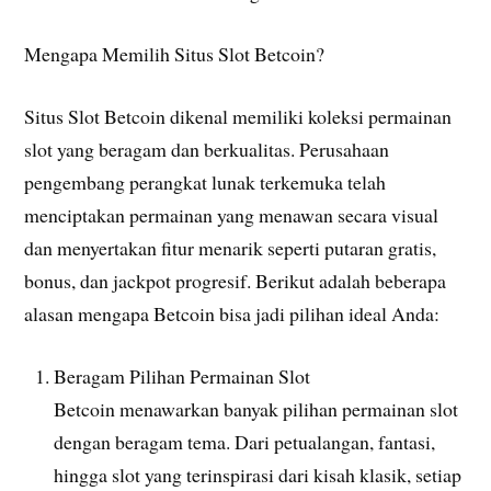
Mengapa Memilih Situs Slot Betcoin?
Situs Slot Betcoin dikenal memiliki koleksi permainan
slot yang beragam dan berkualitas. Perusahaan
pengembang perangkat lunak terkemuka telah
menciptakan permainan yang menawan secara visual
dan menyertakan fitur menarik seperti putaran gratis,
bonus, dan jackpot progresif. Berikut adalah beberapa
alasan mengapa Betcoin bisa jadi pilihan ideal Anda:
Beragam Pilihan Permainan Slot
Betcoin menawarkan banyak pilihan permainan slot
dengan beragam tema. Dari petualangan, fantasi,
hingga slot yang terinspirasi dari kisah klasik, setiap