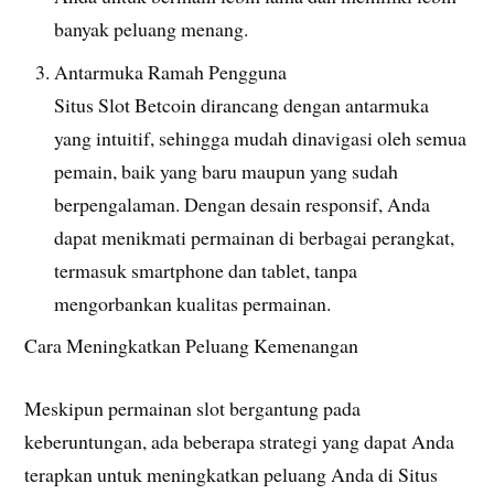
banyak peluang menang.
Antarmuka Ramah Pengguna
Situs Slot Betcoin dirancang dengan antarmuka
yang intuitif, sehingga mudah dinavigasi oleh semua
pemain, baik yang baru maupun yang sudah
berpengalaman. Dengan desain responsif, Anda
dapat menikmati permainan di berbagai perangkat,
termasuk smartphone dan tablet, tanpa
mengorbankan kualitas permainan.
Cara Meningkatkan Peluang Kemenangan
Meskipun permainan slot bergantung pada
keberuntungan, ada beberapa strategi yang dapat Anda
terapkan untuk meningkatkan peluang Anda di Situs