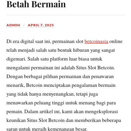
Betah Bermain
ADMIN
APRIL 7, 2025
Di era digital saat ini, permainan slot
betcoinasia
online
telah menjadi salah satu bentuk hiburan yang sangat
digemari. Salah satu platform luar biasa untuk
mengalami permainan ini adalah Situs Slot Betcoin.
Dengan berbagai pilihan permainan dan penawaran
menarik, Betcoin menciptakan pengalaman bermain
yang tidak hanya menyenangkan, tetapi juga
menawarkan peluang tinggi untuk menang bagi para
pemain. Dalam artikel ini, kami akan mengeksplorasi
keunikan Situs Slot Betcoin dan memberikan beberapa
saran untuk meraih kemenangan besar.