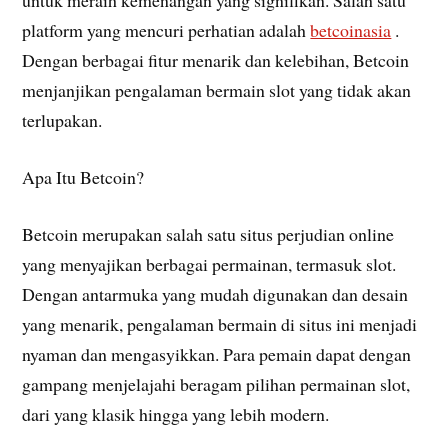
untuk meraih kemenangan yang signifikan. Salah satu
platform yang mencuri perhatian adalah
betcoinasia
.
Dengan berbagai fitur menarik dan kelebihan, Betcoin
menjanjikan pengalaman bermain slot yang tidak akan
terlupakan.
Apa Itu Betcoin?
Betcoin merupakan salah satu situs perjudian online
yang menyajikan berbagai permainan, termasuk slot.
Dengan antarmuka yang mudah digunakan dan desain
yang menarik, pengalaman bermain di situs ini menjadi
nyaman dan mengasyikkan. Para pemain dapat dengan
gampang menjelajahi beragam pilihan permainan slot,
dari yang klasik hingga yang lebih modern.