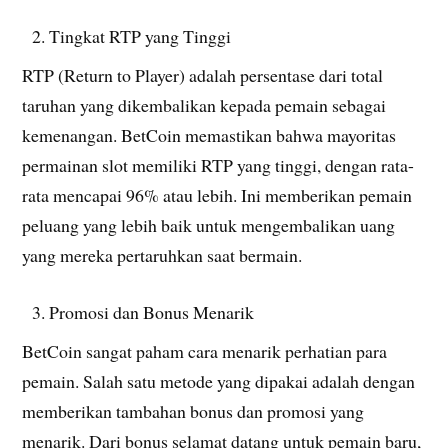
Tingkat RTP yang Tinggi
RTP (Return to Player) adalah persentase dari total
taruhan yang dikembalikan kepada pemain sebagai
kemenangan. BetCoin memastikan bahwa mayoritas
permainan slot memiliki RTP yang tinggi, dengan rata-
rata mencapai 96% atau lebih. Ini memberikan pemain
peluang yang lebih baik untuk mengembalikan uang
yang mereka pertaruhkan saat bermain.
Promosi dan Bonus Menarik
BetCoin sangat paham cara menarik perhatian para
pemain. Salah satu metode yang dipakai adalah dengan
memberikan tambahan bonus dan promosi yang
menarik. Dari bonus selamat datang untuk pemain baru,