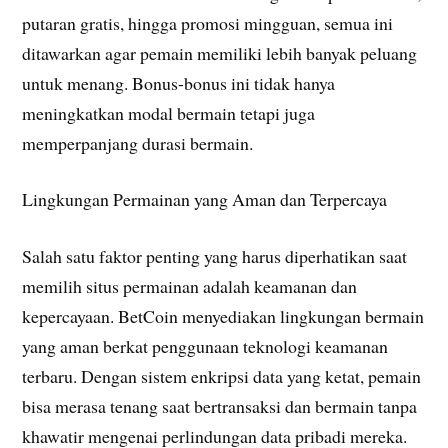
putaran gratis, hingga promosi mingguan, semua ini
ditawarkan agar pemain memiliki lebih banyak peluang
untuk menang. Bonus-bonus ini tidak hanya
meningkatkan modal bermain tetapi juga
memperpanjang durasi bermain.
Lingkungan Permainan yang Aman dan Terpercaya
Salah satu faktor penting yang harus diperhatikan saat
memilih situs permainan adalah keamanan dan
kepercayaan. BetCoin menyediakan lingkungan bermain
yang aman berkat penggunaan teknologi keamanan
terbaru. Dengan sistem enkripsi data yang ketat, pemain
bisa merasa tenang saat bertransaksi dan bermain tanpa
khawatir mengenai perlindungan data pribadi mereka.