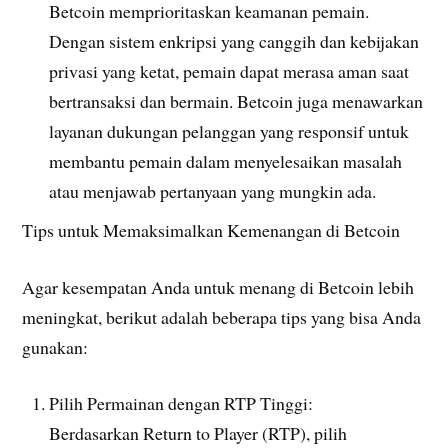
Betcoin memprioritaskan keamanan pemain.
Dengan sistem enkripsi yang canggih dan kebijakan
privasi yang ketat, pemain dapat merasa aman saat
bertransaksi dan bermain. Betcoin juga menawarkan
layanan dukungan pelanggan yang responsif untuk
membantu pemain dalam menyelesaikan masalah
atau menjawab pertanyaan yang mungkin ada.
Tips untuk Memaksimalkan Kemenangan di Betcoin
Agar kesempatan Anda untuk menang di Betcoin lebih
meningkat, berikut adalah beberapa tips yang bisa Anda
gunakan:
Pilih Permainan dengan RTP Tinggi:
Berdasarkan Return to Player (RTP), pilih