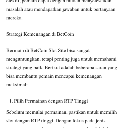
efektif, pemain dapat dengan mudah menyelesaikan
masalah atau mendapatkan jawaban untuk pertanyaan
mereka.
Strategi Kemenangan di BetCoin
Bermain di BetCoin Slot Site bisa sangat
menguntungkan, tetapi penting juga untuk memahami
strategi yang baik. Berikut adalah beberapa saran yang
bisa membantu pemain mencapai kemenangan
maksimal:
Pilih Permainan dengan RTP Tinggi
Sebelum memulai permainan, pastikan untuk memilih
slot dengan RTP tinggi. Dengan fokus pada jenis