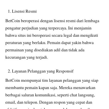
Lisensi Resmi
BetCoin beroperasi dengan lisensi resmi dari lembaga
pengatur perjudian yang terpercaya. Ini menjamin
bahwa situs ini beroperasi secara legal dan mengikuti
peraturan yang berlaku. Pemain dapat yakin bahwa
permainan yang disediakan adil dan tidak ada
kecurangan yang terjadi.
Layanan Pelanggan yang Responsif
BetCoin mempunyai tim layanan pelanggan yang siap
membantu pemain kapan saja. Mereka menawarkan
berbagai saluran komunikasi, seperti chat langsung,
email, dan telepon. Dengan respon yang cepat dan