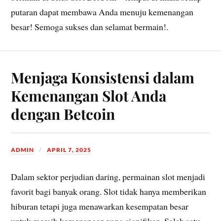
putaran dapat membawa Anda menuju kemenangan
besar! Semoga sukses dan selamat bermain!.
Menjaga Konsistensi dalam
Kemenangan Slot Anda
dengan Betcoin
ADMIN
APRIL 7, 2025
Dalam sektor perjudian daring, permainan slot menjadi
favorit bagi banyak orang. Slot tidak hanya memberikan
hiburan tetapi juga menawarkan kesempatan besar