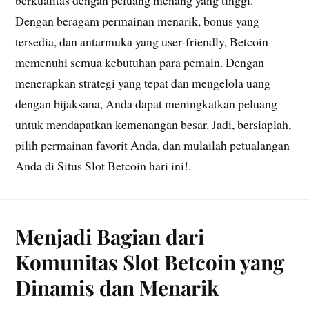
Dengan beragam permainan menarik, bonus yang
tersedia, dan antarmuka yang user-friendly, Betcoin
memenuhi semua kebutuhan para pemain. Dengan
menerapkan strategi yang tepat dan mengelola uang
dengan bijaksana, Anda dapat meningkatkan peluang
untuk mendapatkan kemenangan besar. Jadi, bersiaplah,
pilih permainan favorit Anda, dan mulailah petualangan
Anda di Situs Slot Betcoin hari ini!.
Menjadi Bagian dari
Komunitas Slot Betcoin yang
Dinamis dan Menarik