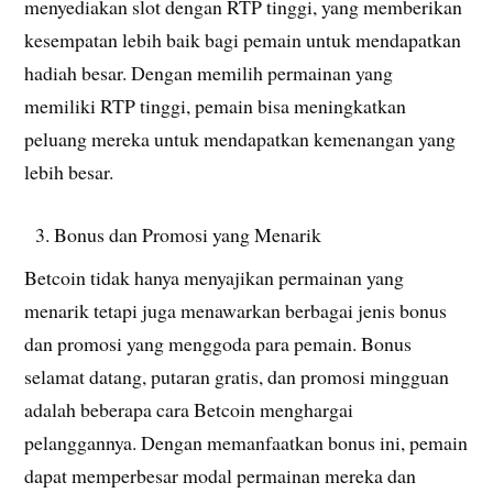
menyediakan slot dengan RTP tinggi, yang memberikan
kesempatan lebih baik bagi pemain untuk mendapatkan
hadiah besar. Dengan memilih permainan yang
memiliki RTP tinggi, pemain bisa meningkatkan
peluang mereka untuk mendapatkan kemenangan yang
lebih besar.
Bonus dan Promosi yang Menarik
Betcoin tidak hanya menyajikan permainan yang
menarik tetapi juga menawarkan berbagai jenis bonus
dan promosi yang menggoda para pemain. Bonus
selamat datang, putaran gratis, dan promosi mingguan
adalah beberapa cara Betcoin menghargai
pelanggannya. Dengan memanfaatkan bonus ini, pemain
dapat memperbesar modal permainan mereka dan