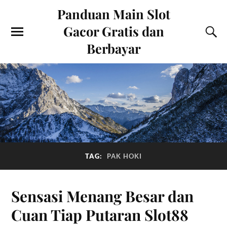
Panduan Main Slot
Gacor Gratis dan
Berbayar
TAG:
PAK HOKI
Sensasi Menang Besar dan
Cuan Tiap Putaran Slot88