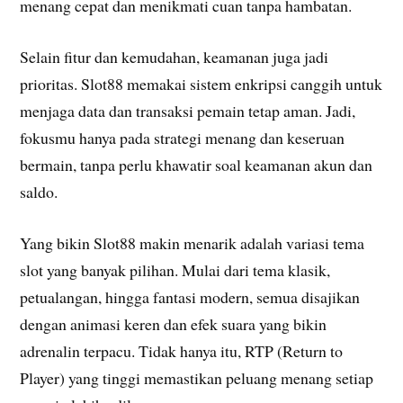
menang cepat dan menikmati cuan tanpa hambatan.
Selain fitur dan kemudahan, keamanan juga jadi
prioritas. Slot88 memakai sistem enkripsi canggih untuk
menjaga data dan transaksi pemain tetap aman. Jadi,
fokusmu hanya pada strategi menang dan keseruan
bermain, tanpa perlu khawatir soal keamanan akun dan
saldo.
Yang bikin Slot88 makin menarik adalah variasi tema
slot yang banyak pilihan. Mulai dari tema klasik,
petualangan, hingga fantasi modern, semua disajikan
dengan animasi keren dan efek suara yang bikin
adrenalin terpacu. Tidak hanya itu, RTP (Return to
Player) yang tinggi memastikan peluang menang setiap