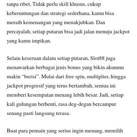
tanpa ribet. Tidak perlu skill khusus, cukup
keberuntungan dan strategi sederhana, kamu bisa
meraih kemenangan yang menakjubkan. Dan
percayalah, setiap putaran bisa jadi jalan menuju jackpot
yang kamu impikan.
Selain keseruan dalam setiap putaran, Slot88 juga
menawarkan berbagai jenis bonus yang bikin akunmu
makin “berisi”. Mulai dari free spin, multiplier, hingga
jackpot progresif yang terus bertambah, semua ini
memberi kesempatan menang lebih besar. Jadi, setiap
kali gulungan berhenti, rasa deg-degan bercampur
senang pasti langsung terasa.
Buat para pemain yang serius ingin menang, memilih