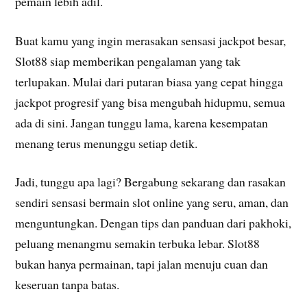
pemain lebih adil.
Buat kamu yang ingin merasakan sensasi jackpot besar,
Slot88 siap memberikan pengalaman yang tak
terlupakan. Mulai dari putaran biasa yang cepat hingga
jackpot progresif yang bisa mengubah hidupmu, semua
ada di sini. Jangan tunggu lama, karena kesempatan
menang terus menunggu setiap detik.
Jadi, tunggu apa lagi? Bergabung sekarang dan rasakan
sendiri sensasi bermain slot online yang seru, aman, dan
menguntungkan. Dengan tips dan panduan dari pakhoki,
peluang menangmu semakin terbuka lebar. Slot88
bukan hanya permainan, tapi jalan menuju cuan dan
keseruan tanpa batas.