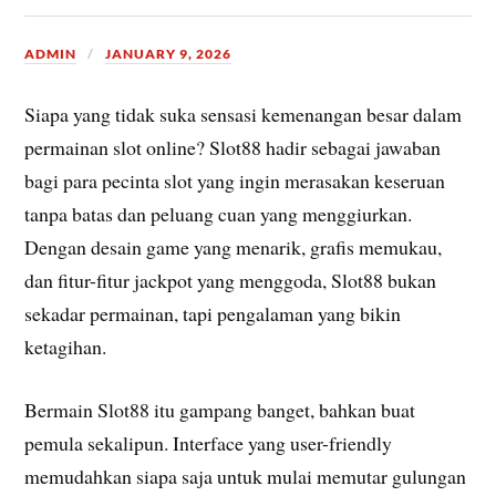
ADMIN
JANUARY 9, 2026
Siapa yang tidak suka sensasi kemenangan besar dalam
permainan slot online? Slot88 hadir sebagai jawaban
bagi para pecinta slot yang ingin merasakan keseruan
tanpa batas dan peluang cuan yang menggiurkan.
Dengan desain game yang menarik, grafis memukau,
dan fitur-fitur jackpot yang menggoda, Slot88 bukan
sekadar permainan, tapi pengalaman yang bikin
ketagihan.
Bermain Slot88 itu gampang banget, bahkan buat
pemula sekalipun. Interface yang user-friendly
memudahkan siapa saja untuk mulai memutar gulungan