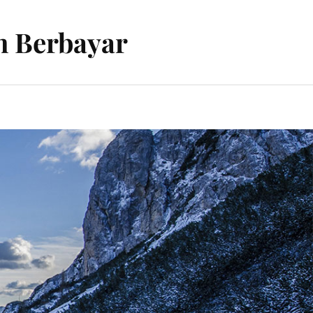
n Berbayar