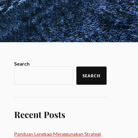
Search
SEARCH
Recent Posts
Panduan Lengkap Menggunakan Strategi