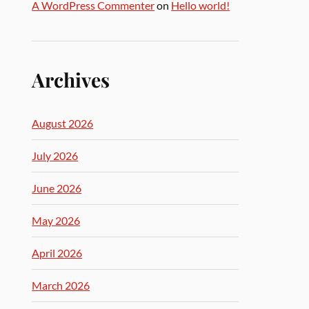
A WordPress Commenter
on
Hello world!
Archives
August 2026
July 2026
June 2026
May 2026
April 2026
March 2026