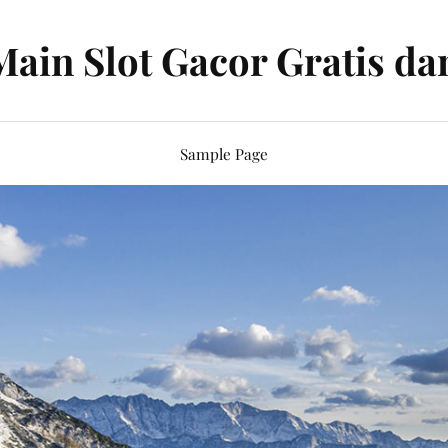
ain Slot Gacor Gratis da
Sample Page