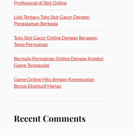
Profesional di Slot Online
Link Terbaru Toto Slot Gacor Dengan
Pengalaman Berbeda
Toto Slot Gacor Online Dengan Beragam
Tema Permainan
Bermain Permainan Online Dengan Koleksi
Game Terpopuler
Game Online Hits dengan Kesempatan
Bonus Eksklusif Harian
Recent Comments