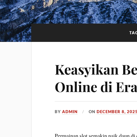
TA
Keasyikan Be
Online di Era
BY
ADMIN
ON
DECEMBER 8, 202
Permainan slot semakin naik daun di 