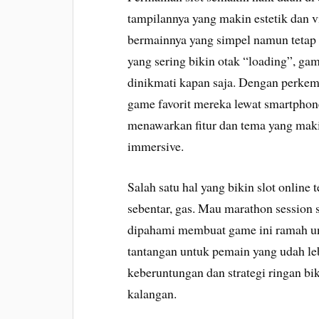
tampilannya yang makin estetik dan v
bermainnya yang simpel namun tetap b
yang sering bikin otak “loading”, gam
dinikmati kapan saja. Dengan perkem
game favorit mereka lewat smartphone
menawarkan fitur dan tema yang maki
immersive.
Salah satu hal yang bikin slot online 
sebentar, gas. Mau marathon session
dipahami membuat game ini ramah un
tantangan untuk pemain yang udah le
keberuntungan dan strategi ringan bik
kalangan.