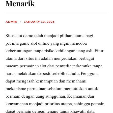
Menarik
ADMIN
JANUARY 13, 2026
Situs slot demo telah menjadi pilihan utama bagi
pecinta game slot online yang ingin mencoba
keberuntungan tanpa risiko kehilangan uang asli. Fitur
utama dari situs ini adalah menyediakan berbagai
macam permainan slot dari penyedia terkemuka tanpa
harus melakukan deposit terlebih dahulu. Pengguna
dapat mengasah kemampuan dan memahami
mekanisme permainan sebelum memutuskan untuk
bermain dengan uang sungguhan. Keamanan dan
kenyamanan menjadi prioritas utama, sehingga pemain
dapat bermain dengan tenang tanpa khawatir data