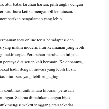
a, atur batas taruhan harian, pilih angka dengan
 terburu-buru ketika mengambil keputusan.
a memberikan pengalaman yang lebih
rmainan toto online terus beradaptasi dan
us yang makin modern, fitur keamanan yang lebih
g makin cepat. Perubahan-perubahan ini jelas
 percaya diri setiap kali bermain. Ke depannya,
kal hadir dengan inovasi yang lebih fresh,
au fitur baru yang lebih engaging.
ah kombinasi unik antara hiburan, perasaan
ntungan. Selama dimainkan dengan bijak,
 untuk mengisi waktu senggang atau sekadar