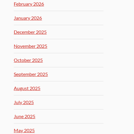
February 2026
January 2026
December 2025
November 2025
October 2025
September 2025
August 2025
July 2025
June 2025
May 2025