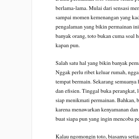
berlama-lama. Mulai dari sensasi me
sampai momen kemenangan yang kada
pengalaman yang bikin permainan ini 
banyak orang, toto bukan cuma soal ho
kapan pun.
Salah satu hal yang bikin banyak pemai
Nggak perlu ribet keluar rumah, ngga
tempat bermain. Sekarang semuanya ha
dan efisien. Tinggal buka perangkat,
siap menikmati permainan. Bahkan, b
karena menawarkan kenyamanan dan a
buat siapa pun yang ingin mencoba 
Kalau ngomongin toto, biasanya seti