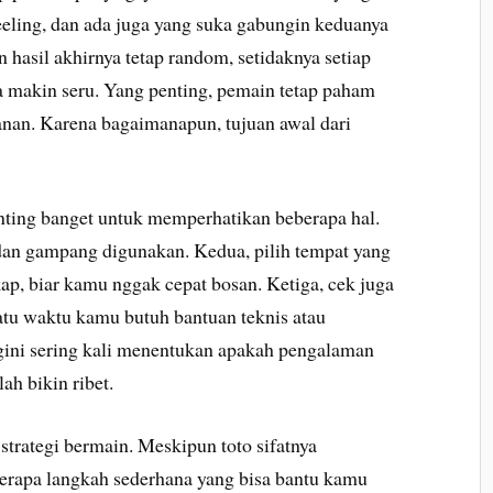
eeling, dan ada juga yang suka gabungin keduanya
hasil akhirnya tetap random, setidaknya setiap
a makin seru. Yang penting, pemain tetap paham
anan. Karena bagaimanapun, tujuan awal dari
ting banget untuk memperhatikan beberapa hal.
 dan gampang digunakan. Kedua, pilih tempat yang
p, biar kamu nggak cepat bosan. Ketiga, cek juga
uatu waktu kamu butuh bantuan teknis atau
 gini sering kali menentukan apakah pengalaman
h bikin ribet.
 strategi bermain. Meskipun toto sifatnya
erapa langkah sederhana yang bisa bantu kamu